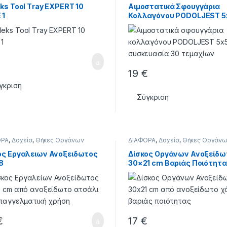
Νάρθηκες Υαλώδης
,
ΣΥΝΕΡΓΑΣΙ
eks Tool Τray EXPERT 10
Αιμοστατικά Σφουγγάρια
ΦΡΟΝΤΙΔΑ ΠΟΔΙΩΝ
 1
Κολλαγόνου PODOLJEST 
– 30 Τεμάχια
19
€
γκριση
Σύγκριση
ΟΡΑ
,
Δοχεία
,
Θήκες Οργάνων
ΔΙΑΦΟΡΑ
,
Δοχεία
,
Θήκες Οργάν
ος Εργαλειων Ανοξειδωτος
Δίσκος Οργάνων Ανοξείδω
8
30×21 cm Βαριάς Ποιότητ
€
17
€