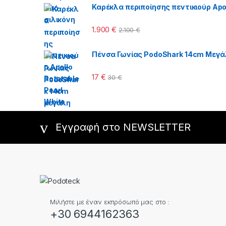
Καρέκλα περιποίησης πεντικιούρ Apol
1.900
€
2.100
€
Πένσα Γωνίας PodoShark 14cm Μεγά
17
€
30
€
Εγγραφή στο NEWSLETTER
Μιλήστε με έναν εκπρόσωπό μας στο :
+30 6944162363