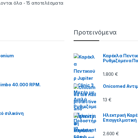
ονται όλα - 15 αποτελέσματα
Προτεινόμενα
Monium
Καρέκλα Πεντικι
Ρυθμιζόμενα Π
1.800
€
imbo 40.000 RPM.
Onicomed Αντιμ
13
€
ό σιλικόνη
Ηλεκτρική Καρέ
Επαγγελματική
2.600
€