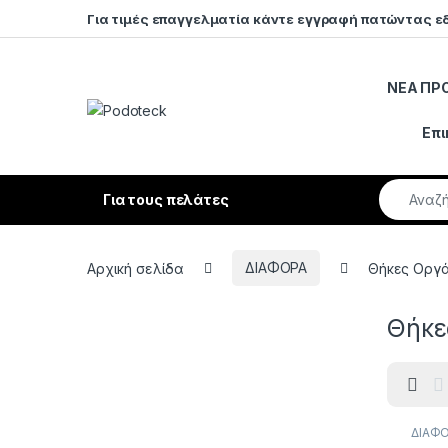
Skip to navigation
Skip to content
Για τιμές επαγγελματία κάντε εγγραφή πατώντας ε
ΝΕΑ ΠΡ
Open
Επι
Search fo
Για τους πελάτες
Αρχική σελίδα
ΔΙΑΦΟΡΑ
Θήκες Οργ
Θήκε
ΔΙΑΦ