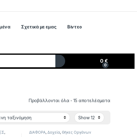
μένα
Σχετικά με εμας
Βίντεο
0
€
0
My Account
Προβάλλονται όλα - 15 αποτελέσματα
ΕΣ
,
ΔΙΑΦΟΡΑ
,
Δοχεία
,
Θήκες Οργάνων
ίου
,