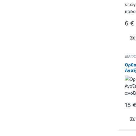
6
€
Σύ
ΔΙΑΦ
Ορθο
Ανοξ
15
Σύ