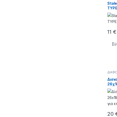
Stal
TYPE
11
€
Σύ
ΔΙΑΦ
Δισκ
26χ1
20