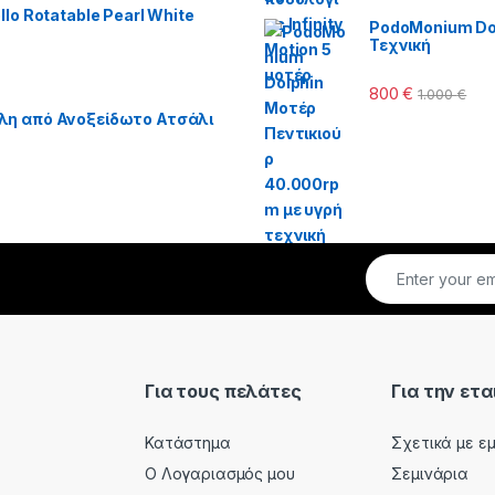
lo Rotatable Pearl White
PodoMonium Dol
Τεχνική
800
€
1.000
€
λη από Ανοξείδωτο Ατσάλι
Για τους πελάτες
Για την ετα
Κατάστημα
Σχετικά με ε
Ο Λογαριασμός μου
Σεμινάρια