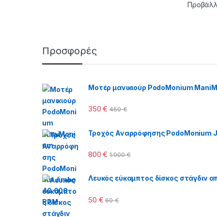
Προβάλλ
Προσφορές
Μοτέρ μανικιούρ PodoMonium Mani
350
€
450
€
Τροχός Αναρρόφησης PodoMonium J
800
€
1.000
€
Λευκός εύκαμπτος δίσκος στάγδιν απ
50
€
60
€