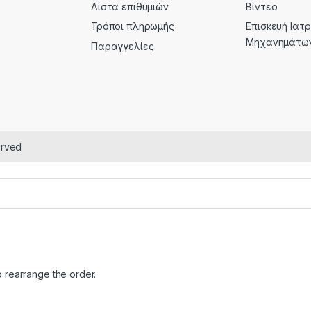
Λίστα επιθυμιών
Βίντεο
Τρόποι πληρωμής
Επισκευή Ιατ
Μηχανημάτω
Παραγγελίες
erved
o rearrange the order.