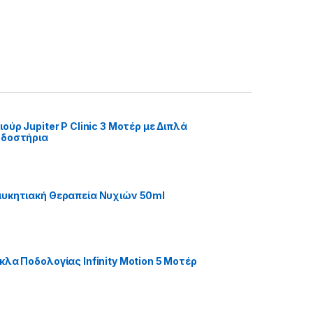
ούρ Jupiter P Clinic 3 Μοτέρ με Διπλά
οδοστήρια
υκητιακή Θεραπεία Νυχιών 50ml
κλα Ποδολογίας Infinity Motion 5 Μοτέρ