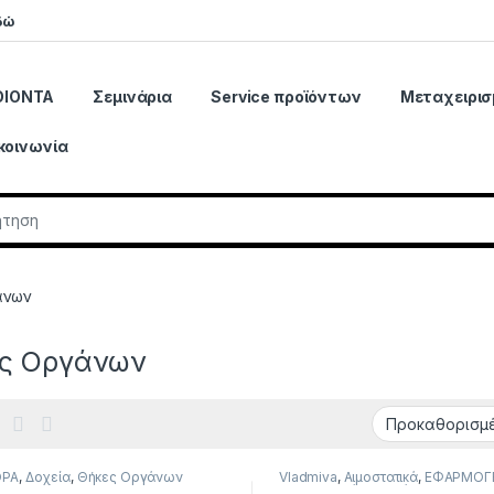
δώ
ΟΙΟΝΤΑ
Σεμινάρια
Service προϊόντων
Μεταχειρισ
κοινωνία
r:
άνων
ς Οργάνων
ΟΡΑ
,
Δοχεία
,
Θήκες Οργάνων
Vladmiva
,
Αιμοστατικά
,
ΕΦΑΡΜΟΓ
Θήκες Οργάνων
,
Νάρθηκες Τιταν