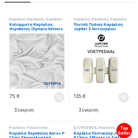
Καρέκλες Θεραπείες
,
Καρέκλες
Καρέκλες Θεραπείες
,
Καρέκλες
Ποδολογίας
,
ΝΕΑ ΠΡΟΙΟΝΤΑ
Ποδολογίας
,
ΝΕΑ ΠΡΟΙΟΝΤΑ
Καλύμματα Καρέκλας
Πεντάλ Ποδιού Καρέκλας
Θεραπείας Olympia Velours
Jupiter 3 Λειτουργιών
Σετ Πλήρες
Podoteck
75
€
135
€
Σύγκριση
Σύγκριση
Καρέκλες Ποδολογίας
ΕΞΟΠΛΙΣΜΟΣ
,
Καρέκλες
Top
Ποδολογίας
Seller
Καρέκλα Θεραπείας Aero+ P
Καρέκλα Πεντικιούρ Jupiter
Clinic Επαγγελματική
P Clinic 3 Μοτέρ με Διπλά