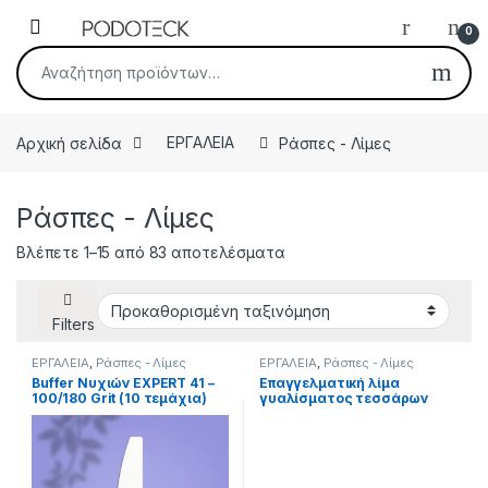
Skip to navigation
Skip to content
Open
0
Αναζήτηση για:
Αρχική σελίδα
ΕΡΓΑΛΕΙΑ
Ράσπες - Λίμες
Ράσπες - Λίμες
Βλέπετε 1–15 από 83 αποτελέσματα
Filters
ΕΡΓΑΛΕΙΑ
,
Ράσπες - Λίμες
ΕΡΓΑΛΕΙΑ
,
Ράσπες - Λίμες
Buffer Νυχιών EXPERT 41 –
Eπαγγελματική λίμα
100/180 Grit (10 τεμάχια)
γυαλίσματος τεσσάρων
επιφανειών 4 Way