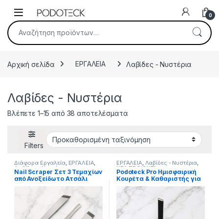
Skip to navigation
Skip to content
Open
0
Αναζήτηση για:
Αρχική σελίδα
ΕΡΓΑΛΕΙΑ
Λαβίδες - Νυστέρια
Λαβίδες - Νυστέρια
Βλέπετε 1–15 από 38 αποτελέσματα
Filters
Διάφορα Εργαλεία
,
ΕΡΓΑΛΕΙΑ
,
ΕΡΓΑΛΕΙΑ
,
Λαβίδες - Νυστέρια
,
Λαβίδες - Νυστέρια
ΝΕΑ ΠΡΟΙΟΝΤΑ
Nail Scraper Σετ 3 Τεμαχίων
Podoteck Pro Ημισφαιρική
από Ανοξείδωτο Ατσάλι
Κουρέτα & Καθαριστής για
Ονυχοκρύπτωση