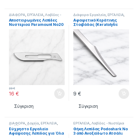
ΔΙΑΦΟΡΑ
,
ΕΡΓΑΛΕΙΑ
,
Λαβίδες -
Διάφορα Εργαλεία
,
ΕΡΓΑΛΕΙΑ
,
Νυστέρια
Λαβίδες - Νυστέρια
Αποστειρωμένες Λεπίδες
Αφαιρετικό Κεράτινης
Νυστεριού Paramount Νο20
Στοιβάδας (Keratolytic
100 Τεμάχια
Remover) Podoteck Pro
23
€
16
€
9
€
Σύγκριση
Σύγκριση
ΔΙΑΦΟΡΑ
,
Δοχεία
,
ΕΡΓΑΛΕΙΑ
,
ΕΡΓΑΛΕΙΑ
,
Λαβίδες - Νυστέρια
Λαβίδες - Νυστέρια
Εύχρηστο Εργαλείο
Θήκη Λεπίδας Podoshark No
Αφαίρεσης Λεπίδας για Όλα
3 από Ανοξείδωτο Ατσάλι
τα Νυστέρια