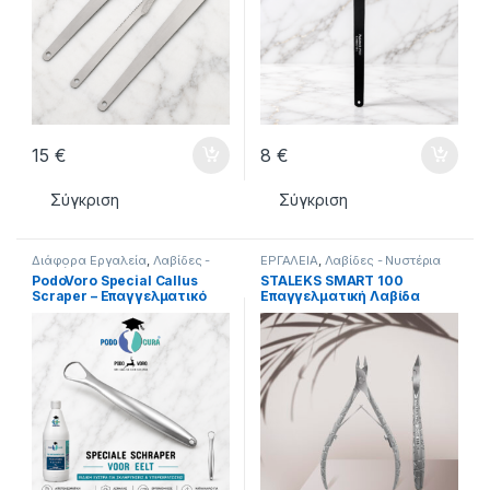
15
€
8
€
Σύγκριση
Σύγκριση
Διάφορα Εργαλεία
,
Λαβίδες -
ΕΡΓΑΛΕΙΑ
,
Λαβίδες - Νυστέρια
Νυστέρια
PodoVoro Special Callus
STALEKS SMART 100
Scraper – Επαγγελματικό
Επαγγελματική Λαβίδα
Εργαλείο Αφαίρεσης Κάλων
Επωνυχίων 9mm NS-100-9L