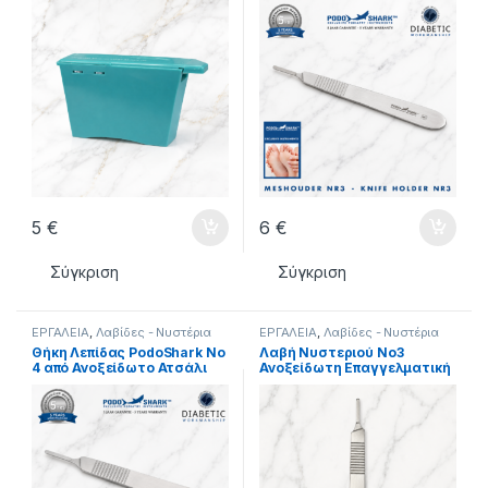
5
€
6
€
Σύγκριση
Σύγκριση
ΕΡΓΑΛΕΙΑ
,
Λαβίδες - Νυστέρια
ΕΡΓΑΛΕΙΑ
,
Λαβίδες - Νυστέρια
Θήκη Λεπίδας PodoShark No
Λαβή Νυστεριού Νο3
4 από Ανοξείδωτο Ατσάλι
Ανοξείδωτη Επαγγελματική