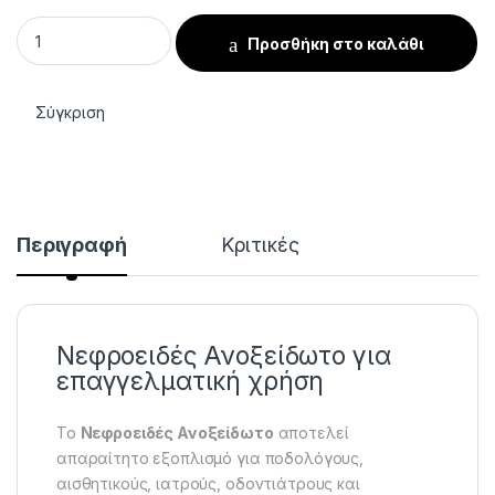
Νεφροειδές δισκάριο 28cm quantity
Προσθήκη στο καλάθι
Σύγκριση
Περιγραφή
Κριτικές
Νεφροειδές Ανοξείδωτο για
επαγγελματική χρήση
Το
Νεφροειδές Ανοξείδωτο
αποτελεί
απαραίτητο εξοπλισμό για ποδολόγους,
αισθητικούς, ιατρούς, οδοντιάτρους και