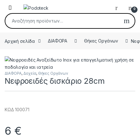
Skip to navigation
Skip to content
Open
0
Αναζήτηση για:
Αρχική σελίδα
ΔΙΑΦΟΡΑ
Θήκες Οργάνων
Νεφ
ΔΙΑΦΟΡΑ
,
Δοχεία
,
Θήκες Οργάνων
Νεφροειδές δισκάριο 28cm
ΚΩΔ 100071
6
€