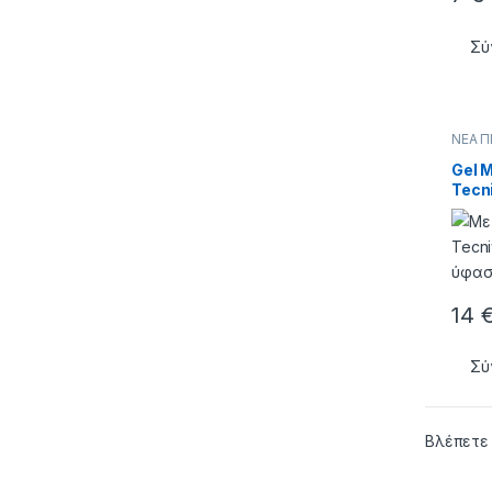
Σύ
ΝΕΑ 
Gel 
Tecn
Small
14
Σύ
Βλέπετε