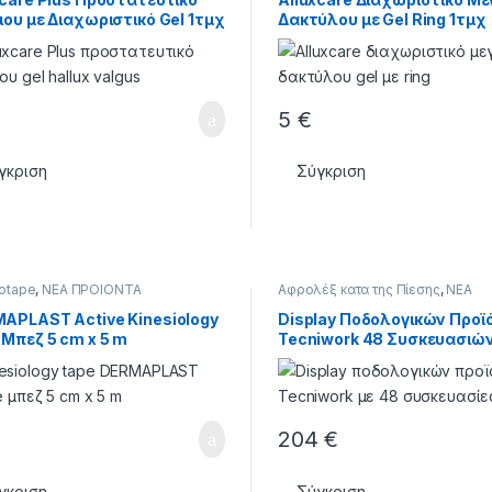
ιου με Διαχωριστικό Gel 1τμχ
Δακτύλου με Gel Ring 1τμχ
5
€
Αυτό το προϊόν έχει πολλαπ
γκριση
Σύγκριση
iotape
,
ΝΕΑ ΠΡΟΙΟΝΤΑ
Αφρολέξ κατα της Πίεσης
,
ΝΕΑ
ΠΡΟΙΟΝΤΑ
,
ΣΙΛΙΚΟΝΕΣ - ΕΠΙΘΕΜ
APLAST Active Kinesiology
Display Ποδολογικών Προ
 Μπεζ 5 cm x 5 m
Tecniwork 48 Συσκευασιώ
204
€
γκριση
Σύγκριση