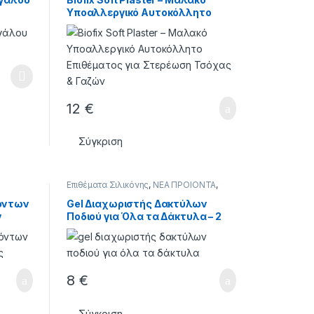
Υποαλλεργικό Αυτοκόλλητο
Επιθέματος για Στερέωση
Τσόχας & Γαζών
λές παραλλαγές. Οι επιλογές μπορούν να επιλεγούν στη σελίδα
12
€
Σύγκριση
Επιθέματα Σιλικόνης
,
ΝΕΑ ΠΡΟΙΟΝΤΑ
,
ΑΤΑ
ΣΙΛΙΚΟΝΕΣ - ΕΠΙΘΕΜΑΤΑ
ϊόντων
Gel Διαχωριστής Δακτύλων
ν
Ποδιού για Όλα τα Δάκτυλα – 2
Τεμάχια
8
€
Σύγκριση