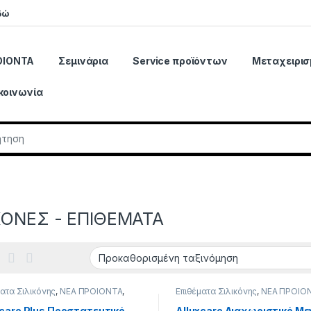
δώ
ΟΙΟΝΤΑ
Σεμινάρια
Service προϊόντων
Μεταχειρισ
κοινωνία
r:
ΚΟΝΕΣ - ΕΠΙΘΕΜΑΤΑ
ματα Σιλικόνης
,
ΝΕΑ ΠΡΟΙΟΝΤΑ
,
Επιθέματα Σιλικόνης
,
ΝΕΑ ΠΡΟΙΟ
ΟΝΕΣ - ΕΠΙΘΕΜΑΤΑ
ΣΙΛΙΚΟΝΕΣ - ΕΠΙΘΕΜΑΤΑ
xcare Plus Προστατευτικό
Alluxcare Διαχωριστικό Μ