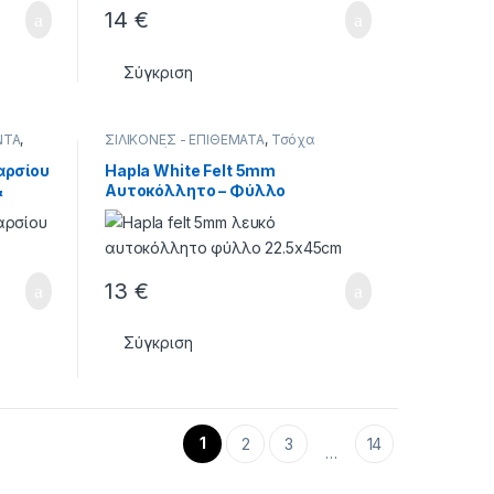
14
€
Σύγκριση
ΝΤΑ
,
ΣΙΛΙΚΟΝΕΣ - ΕΠΙΘΕΜΑΤΑ
,
Τσόχα
Αποσυμφόρησης
αρσίου
Hapla White Felt 5mm
&
Αυτοκόλλητο – Φύλλο
ς
22.5×45cm
13
€
Σύγκριση
1
2
3
14
…