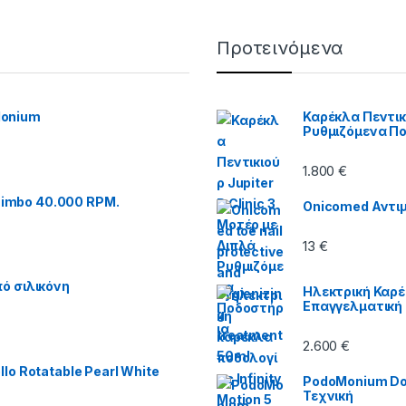
Προτεινόμενα
Monium
Καρέκλα Πεντικι
Ρυθμιζόμενα Π
1.800
€
imbo 40.000 RPM.
Onicomed Αντιμ
13
€
ό σιλικόνη
Ηλεκτρική Καρέ
Επαγγελματική
2.600
€
lo Rotatable Pearl White
PodoMonium Dol
Τεχνική