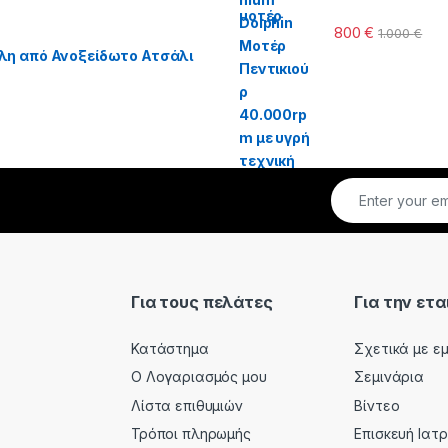
800
€
1.000
€
λη από Ανοξείδωτο Ατσάλι
Για τους πελάτες
Για την ετα
Κατάστημα
Σχετικά με ε
Ο Λογαριασμός μου
Σεμινάρια
Λίστα επιθυμιών
Βίντεο
Τρόποι πληρωμής
Επισκευή Ιατ