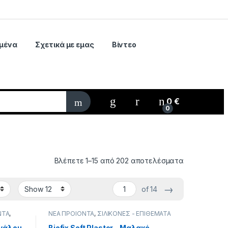
μένα
Σχετικά με εμας
Βίντεο
My Account
0
€
0
Βλέπετε 1–15 από 202 αποτελέσματα
→
of 14
ΝΤΑ
,
ΝΕΑ ΠΡΟΙΟΝΤΑ
,
ΣΙΛΙΚΟΝΕΣ - ΕΠΙΘΕΜΑΤΑ
εγάλου
Biofix Soft Plaster – Μαλακό