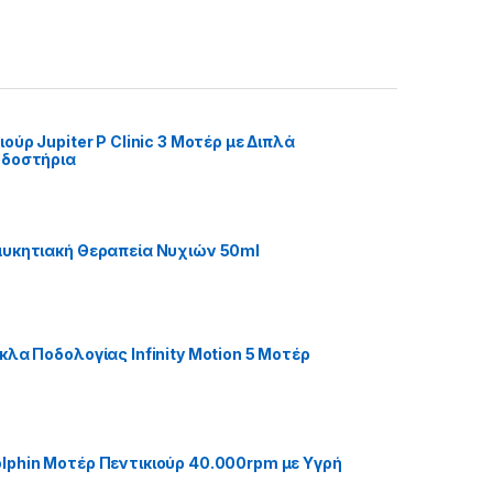
ούρ Jupiter P Clinic 3 Μοτέρ με Διπλά
οδοστήρια
υκητιακή Θεραπεία Νυχιών 50ml
κλα Ποδολογίας Infinity Motion 5 Μοτέρ
phin Μοτέρ Πεντικιούρ 40.000rpm με Υγρή