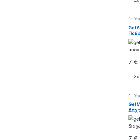
Επιθέ
ΣΙΛΙΚ
Gel 
Ποδι
Medi
7
€
Σύ
Επιθέ
ΣΙΛΙΚ
Gel 
Δαχτ
Αριστ
7
€