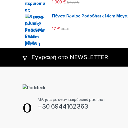
1.900
€
2.100
€
Πένσα Γωνίας PodoShark 14cm Μεγά
17
€
30
€
Εγγραφή στο NEWSLETTER
Μιλήστε με έναν εκπρόσωπό μας στο :
+30 6944162363