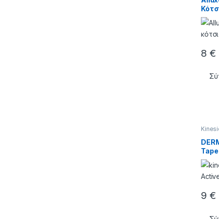
Κότσ
8
€
Σύ
Kines
DERM
Tape
9
€
Σύ