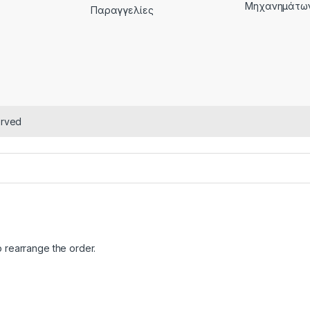
Μηχανημάτω
Παραγγελίες
erved
o rearrange the order.