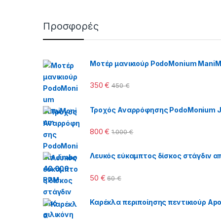
Προσφορές
Μοτέρ μανικιούρ PodoMonium Mani
350
€
450
€
Τροχός Αναρρόφησης PodoMonium J
800
€
1.000
€
Λευκός εύκαμπτος δίσκος στάγδιν απ
50
€
60
€
Καρέκλα περιποίησης πεντικιούρ Apol