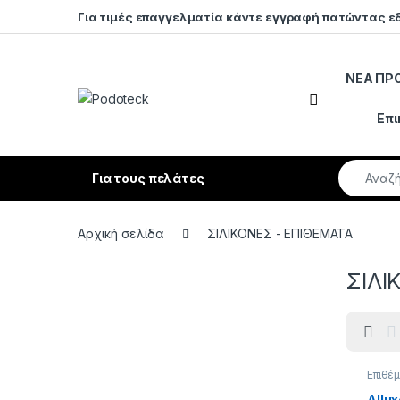
Skip to navigation
Skip to content
Για τιμές επαγγελματία κάντε εγγραφή πατώντας ε
ΝΕΑ ΠΡ
Open
Επι
Search fo
Για τους πελάτες
Αρχική σελίδα
ΣΙΛΙΚΟΝΕΣ - ΕΠΙΘΕΜΑΤΑ
ΣΙΛΙ
Επιθέ
ΣΙΛΙΚ
Allu