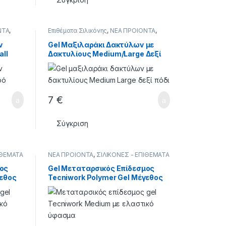
ΝΤΑ
,
Επιθέματα Σιλικόνης
,
ΝΕΑ ΠΡΟΙΟΝΤΑ
,
ΣΙΛΙΚΟΝΕΣ - ΕΠΙΘΕΜΑΤΑ
ν
Gel Μαξιλαράκι Δακτύλων με
all
Δακτυλίους Medium/Large Δεξί
Πόδι 1 Τεμάχιο
7
€
Σύγκριση
ΙΘΕΜΑΤΑ
ΝΕΑ ΠΡΟΙΟΝΤΑ
,
ΣΙΛΙΚΟΝΕΣ - ΕΠΙΘΕΜΑΤΑ
μος
Gel Μεταταρσικός Επίδεσμος
γεθος
Tecniwork Polymer Gel Μέγεθος
Medium 1 Τεμάχιο