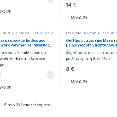
14
€
γκριση
Σύγκριση
ΠΡΟΙΟΝΤΑ
,
ΣΙΛΙΚΟΝΕΣ - ΕΠΙΘΕΜΑΤΑ
Επιθέματα Σιλικόνης
,
ΝΕΑ ΠΡΟΙΟ
ΣΙΛΙΚΟΝΕΣ - ΕΠΙΘΕΜΑΤΑ
Μεταταρσικός Επίδεσμος
Gel Προστατευτικό Μετατ
iwork Polymer Gel Μέγεθος
με Διαχωριστή Δακτύλων 
 1 Τεμάχιο
Προστασία Κότσι – 1 Ζεύγο
8
€
€
Σύγκριση
γκριση
 1–15 από 202 αποτελέσματα