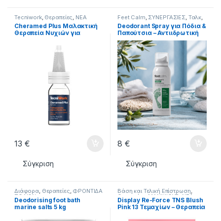
Tecniwork
,
Θεραπείες
,
ΝΕΑ
Feet Calm
,
ΣΥΝΕΡΓΑΣΙΕΣ
,
Ταλκ
,
ΠΡΟΙΟΝΤΑ
,
ΦΡΟΝΤΙΔΑ ΠΟΔΙΩΝ
ΦΡΟΝΤΙΔΑ ΠΟΔΙΩΝ
Cheramed Plus Μαλακτική
Deodorant Spray για Πόδια &
Θεραπεία Νυχιών για
Παπούτσια – Αντιιδρωτική
Κάλους Περιονυχίου 15ml
Δράση & Άμεση Φρεσκάδα
125ml
13
€
8
€
Σύγκριση
Σύγκριση
Διάφορα
,
Θεραπείες
,
ΦΡΟΝΤΙΔΑ
Βάση και Τελική Επίστρωση
,
ΠΟΔΙΩΝ
Θεραπείες
,
ΜΑΝΙΚΙΟΥΡ
,
ΝΕΑ
Deodorising foot bath
Display Re-Force TNS Blush
ΠΡΟΙΟΝΤΑ
,
ΦΡΟΝΤΙΔΑ ΠΟΔΙΩΝ
,
marine salts 5 kg
Pink 13 Τεμαχίων – Θεραπεία
Φροντίδα Χεριών
Ενδυνάμωσης Νυχιών με
Χρώμα