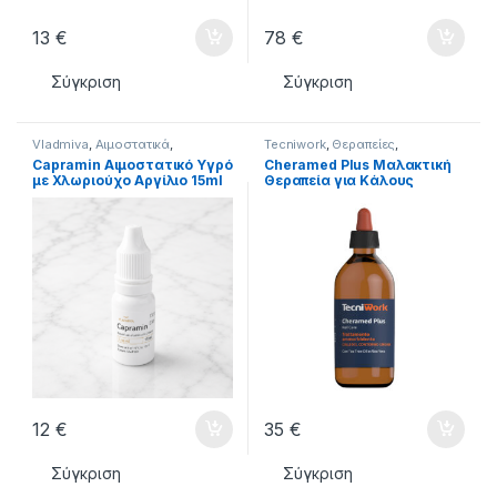
13
€
78
€
Σύγκριση
Σύγκριση
Vladmiva
,
Αιμοστατικά
,
Tecniwork
,
Θεραπείες
,
ΣΥΝΕΡΓΑΣΙΕΣ
,
ΦΡΟΝΤΙΔΑ
ΣΥΝΕΡΓΑΣΙΕΣ
,
ΦΡΟΝΤΙΔΑ
Capramin Αιμοστατικό Υγρό
Cheramed Plus Μαλακτική
ΠΟΔΙΩΝ
ΠΟΔΙΩΝ
με Χλωριούχο Αργίλιο 15ml
Θεραπεία για Κάλους
Περιονυχίου 200ml
12
€
35
€
Σύγκριση
Σύγκριση