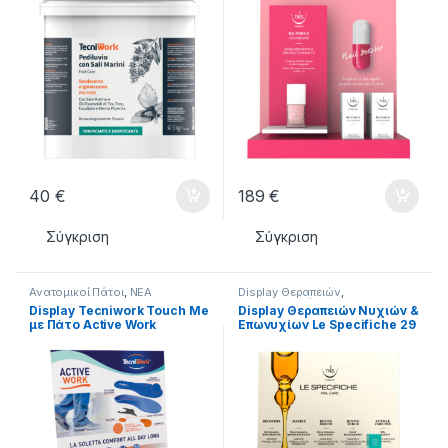
40
€
189
€
Σύγκριση
Σύγκριση
Ανατομικοί Πάτοι
,
ΝΕΑ
Display Θεραπειών
,
ΠΡΟΙΟΝΤΑ
,
ΦΡΟΝΤΙΔΑ ΠΟΔΙΩΝ
Κερατολυτικά
,
ΜΑΝΙΚΙΟΥΡ
,
ΝΕΑ
Display Tecniwork Touch Me
Display Θεραπειών Νυχιών &
ΠΡΟΙΟΝΤΑ
,
Προιόντα για Νύχια
με Πάτο Active Work
Επωνυχίων Le Specifiche 29
και Επωνύχια
,
ΦΡΟΝΤΙΔΑ
ΠΟΔΙΩΝ
,
Φροντίδα Χεριών
Τεμαχίων