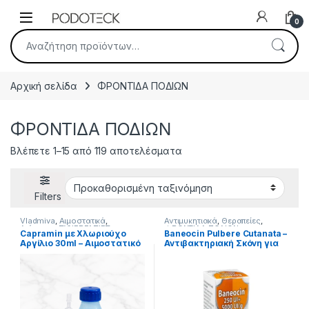
Skip to navigation
Skip to content
Open
0
Αναζήτηση για:
Αρχική σελίδα
ΦΡΟΝΤΙΔΑ ΠΟΔΙΩΝ
ΦΡΟΝΤΙΔΑ ΠΟΔΙΩΝ
Βλέπετε 1–15 από 119 αποτελέσματα
Filters
Vladmiva
,
Αιμοστατικά
,
Αντιμυκητιακά
,
Θεραπείες
,
Διάφορα
,
ΣΥΝΕΡΓΑΣΙΕΣ
,
ΦΡΟΝΤΙΔΑ ΠΟΔΙΩΝ
Capramin με Χλωριούχο
Baneocin Pulbere Cutanata –
ΦΡΟΝΤΙΔΑ ΠΟΔΙΩΝ
Αργίλιο 30ml – Αιμοστατικό
Αντιβακτηριακή Σκόνη για
Υγρό
Τοπική Χρήση