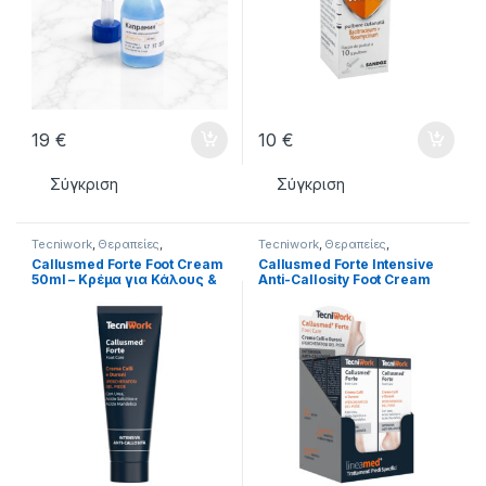
19
€
10
€
Σύγκριση
Σύγκριση
Tecniwork
,
Θεραπείες
,
Tecniwork
,
Θεραπείες
,
ΣΥΝΕΡΓΑΣΙΕΣ
,
ΦΡΟΝΤΙΔΑ
ΣΥΝΕΡΓΑΣΙΕΣ
,
ΦΡΟΝΤΙΔΑ
Callusmed Forte Foot Cream
Callusmed Forte Intensive
ΠΟΔΙΩΝ
ΠΟΔΙΩΝ
50ml – Κρέμα για Κάλους &
Anti-Callosity Foot Cream
Σκληρύνσεις
50ml (Display 6 Τεμάχια)