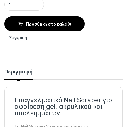
Nail Scraper Σετ 3 Τεμαχίων από Ανοξείδωτο Ατσάλι quantit
Προσθήκη στο καλάθι
Σύγκριση
Περιγραφή
Επαγγελματικό Nail Scraper για
αφαίρεση gel, ακρυλικού και
υπολειμμάτων
Το
Nail Scraper 3 τεμαχίων
είναι ένα