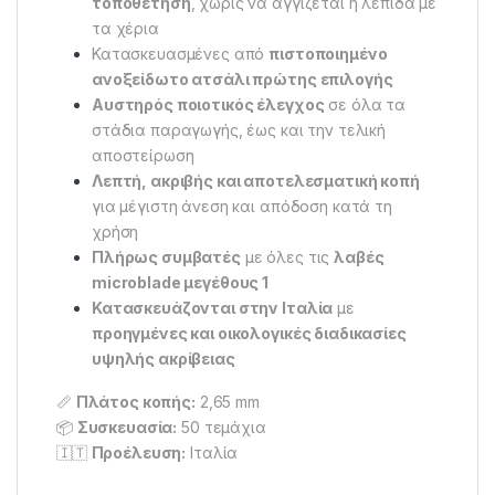
τοποθέτηση
, χωρίς να αγγίζεται η λεπίδα με
τα χέρια
Κατασκευασμένες από
πιστοποιημένο
ανοξείδωτο ατσάλι πρώτης επιλογής
Αυστηρός ποιοτικός έλεγχος
σε όλα τα
στάδια παραγωγής, έως και την τελική
αποστείρωση
Λεπτή, ακριβής και αποτελεσματική κοπή
για μέγιστη άνεση και απόδοση κατά τη
χρήση
Πλήρως συμβατές
με όλες τις
λαβές
microblade μεγέθους 1
Κατασκευάζονται στην Ιταλία
με
προηγμένες και οικολογικές διαδικασίες
υψηλής ακρίβειας
📏
Πλάτος κοπής:
2,65 mm
📦
Συσκευασία:
50 τεμάχια
🇮🇹
Προέλευση:
Ιταλία