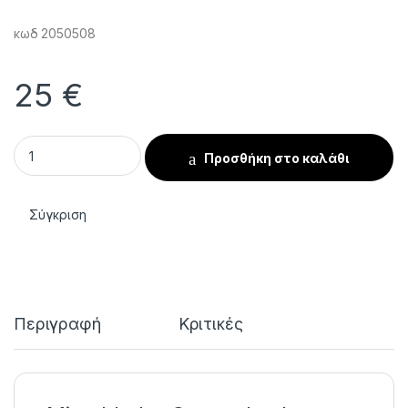
κωδ 2050508
25
€
Μέγεθος 1 Microblades Secure Lock quantity
Προσθήκη στο καλάθι
Σύγκριση
Περιγραφή
Κριτικές