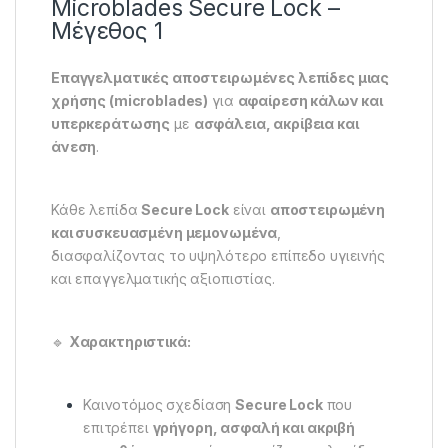
Microblades Secure Lock –
Μέγεθος 1
Επαγγελματικές αποστειρωμένες λεπίδες μιας
χρήσης (microblades)
για
αφαίρεση κάλων και
υπερκεράτωσης
με
ασφάλεια, ακρίβεια και
άνεση
.
Κάθε λεπίδα
Secure Lock
είναι
αποστειρωμένη
και συσκευασμένη μεμονωμένα
,
διασφαλίζοντας το υψηλότερο επίπεδο υγιεινής
και επαγγελματικής αξιοπιστίας.
🔹
Χαρακτηριστικά:
Καινοτόμος σχεδίαση
Secure Lock
που
επιτρέπει
γρήγορη, ασφαλή και ακριβή