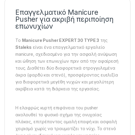
Επαγγελματικό Manicure
Pusher για ακριβή περιποίηση
επωνυχίων
Το
Manicure Pusher EXPERT 30 TYPE 3
της
Staleks
είναι ένα επαγγελματικό εργαλείο
manicure, σχεδιασμένο για την ασφαλή ανύψωση
και ώθηση των επωνυχίων πριν από την αφαίρεσή
τους. Διαθέτει δύο διαφορετικά στρογγυλεμένα
άκρα (φαρδύ και στενό), προσφέροντας ευελιξία
για διαφορετικά μεγέθη νυχιών και μεγαλύτερη
ακρίβεια κατά τη διάρκεια της εργασίας.
Η ελαφρώς κυρτή επιφάνεια του pusher
ακολουθεί το φυσικό σχήμα της ονυχαίας
πλάκας, επιτρέποντας ομαλή επαφή και ασφαλή
χειρισμό χωρίς να τραυματίζει το νύχι. Το στενό