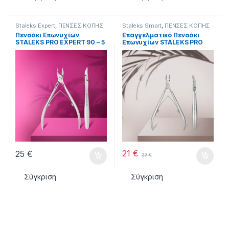
Staleks Expert
,
ΠΕΝΣΕΣ KOΠΗΣ
Staleks Smart
,
ΠΕΝΣΕΣ KOΠΗΣ
Πενσάκι Επωνυχίων
Επαγγελματικό Πενσάκι
STALEKS PRO EXPERT 90 – 5
Επωνυχίων STALEKS PRO
mm
SMART 10 – 7 mm
21
€
25
€
23
€
Σύγκριση
Σύγκριση