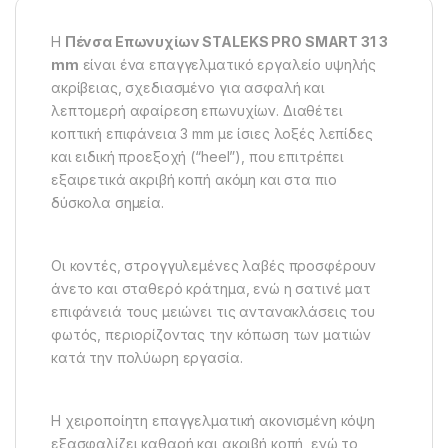
Η
Πένσα Επωνυχίων STALEKS PRO SMART 31 3
mm
είναι ένα επαγγελματικό εργαλείο υψηλής
ακρίβειας, σχεδιασμένο για ασφαλή και
λεπτομερή αφαίρεση επωνυχίων. Διαθέτει
κοπτική επιφάνεια 3 mm με ίσιες λοξές λεπίδες
και ειδική προεξοχή (“heel”), που επιτρέπει
εξαιρετικά ακριβή κοπή ακόμη και στα πιο
δύσκολα σημεία.
Οι κοντές, στρογγυλεμένες λαβές προσφέρουν
άνετο και σταθερό κράτημα, ενώ η σατινέ ματ
επιφάνειά τους μειώνει τις αντανακλάσεις του
φωτός, περιορίζοντας την κόπωση των ματιών
κατά την πολύωρη εργασία.
Η χειροποίητη επαγγελματική ακονισμένη κόψη
εξασφαλίζει καθαρή και ακριβή κοπή, ενώ το