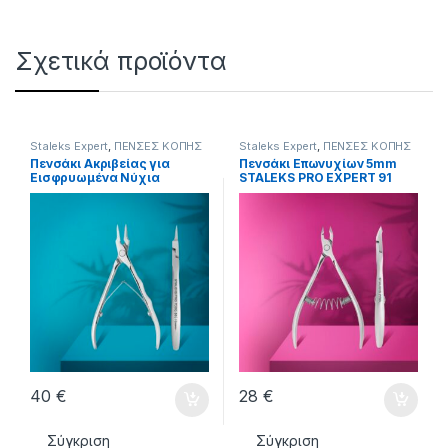
Σχετικά προϊόντα
Staleks Expert
,
ΠΕΝΣΕΣ KOΠΗΣ
Staleks Expert
,
ΠΕΝΣΕΣ KOΠΗΣ
Πενσάκι Ακριβείας για
Πενσάκι Επωνυχίων 5mm
Εισφρυωμένα Νύχια
STALEKS PRO EXPERT 91
STALEKS PODO 30 18mm
40
€
28
€
Σύγκριση
Σύγκριση