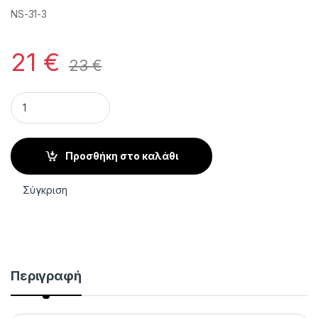
NS-31-3
21
€
23
€
Πένσα Επωνυχίων STALEKS PRO SMART 31 3 mm quantity
Προσθήκη στο καλάθι
Σύγκριση
Περιγραφή