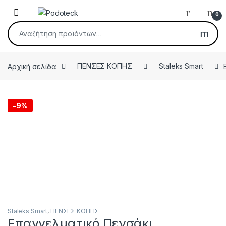
Skip to navigation
Skip to content
Open
0
Αναζήτηση για:
Αρχική σελίδα
ΠΕΝΣΕΣ KOΠΗΣ
Staleks Smart
-
9%
Staleks Smart
,
ΠΕΝΣΕΣ KOΠΗΣ
Επαγγελματικό Πενσάκι