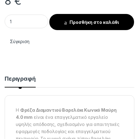
8
€
Φρέζα Διαμαντιού Βαρελάκι Κωνικό Μαύρη 4.0 mm quantity
Προσθήκη στο καλάθι
Σύγκριση
Περιγραφή
Η
Φρέζα Διαμαντιού Βαρελάκι Κωνικό Μαύρη
4.0 mm
είναι ένα επαγγελματικό εργαλείο
υψηλής απόδοσης, σχεδιασμένο για απαιτητικές
εφαρμογές ποδολογίας και επαγγελματικού
πεντικιούρ. Το κωνικό σχήμα τύπου βαρελάκι