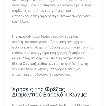
συνδυάζει μεγάλη επιφάνεια εργασίας με υψηλή
ακρίβεια, επιτρέποντας γρήγορη και
αποτελεσματική αφαίρεση έντονων σκληρύνσεων
και κάλων.
Η επικάλυψη από διαμαντόσκονη υψηλής
ποιότητας προσφέρει εξαιρετική αντοχή στη
φθορά και σταθερή απόδοση ακόμη και μετά από
καθημερινή επαγγελματική χρήση. Ο
μαύρος
δακτύλιος
υποδηλώνει
πολύ χοντρό κόκκο
(Extra Coarse)
, καθιστώντας τη φρέζα ιδανική
για ιδιαίτερα σκληρές υπερκερατώσεις και
απαιτητικές ποδολογικές εργασίες.
Χρήσεις της Φρέζας
Διαμαντιού Βαρελάκι Κωνικό
Η
Φρέζα Διαμαντιού Βαρελάκι Κωνικό Μαύρη