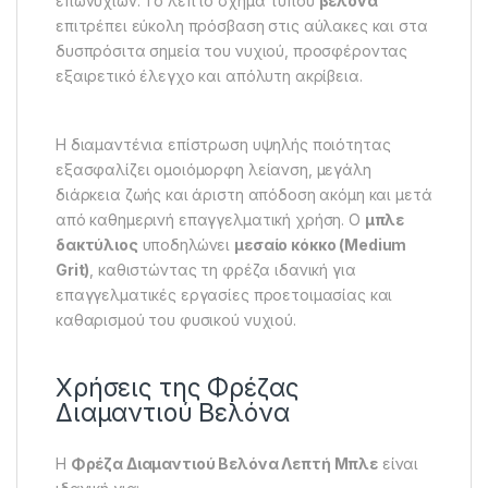
επωνυχίων. Το λεπτό σχήμα τύπου
βελόνα
επιτρέπει εύκολη πρόσβαση στις αύλακες και στα
δυσπρόσιτα σημεία του νυχιού, προσφέροντας
εξαιρετικό έλεγχο και απόλυτη ακρίβεια.
Η διαμαντένια επίστρωση υψηλής ποιότητας
εξασφαλίζει ομοιόμορφη λείανση, μεγάλη
διάρκεια ζωής και άριστη απόδοση ακόμη και μετά
από καθημερινή επαγγελματική χρήση. Ο
μπλε
δακτύλιος
υποδηλώνει
μεσαίο κόκκο (Medium
Grit)
, καθιστώντας τη φρέζα ιδανική για
επαγγελματικές εργασίες προετοιμασίας και
καθαρισμού του φυσικού νυχιού.
Χρήσεις της Φρέζας
Διαμαντιού Βελόνα
Η
Φρέζα Διαμαντιού Βελόνα Λεπτή Μπλε
είναι