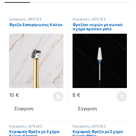
Διάφορες
,
ΦΡΕΖΕΣ
Κεραμικές
,
ΦΡΕΖΕΣ
Φρέζα Εκπυρήνωσης Κάλου
Φρεζάκι νυχιών με κωνικό
σχήμα πράσινο μπλέ
10
€
8
€
Αυτό το προϊόν έχει πολλαπλές παραλλαγές. Οι επιλογές μ
Σύγκριση
Σύγκριση
Κεραμικές
,
ΦΡΕΖΕΣ
Κεραμικές
,
ΦΡΕΖΕΣ
Κεραμική Φρέζα με Σχήμα
Κεραμική Φρέζα με Σχήμα
Κώνου Κόκκινη
Κώνου Μπλε