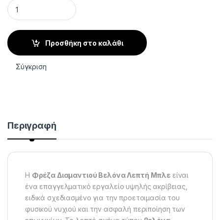
Φρέζα Διαμαντιού Βελόνα Λεπτή Μπλε για Επωνύχια quanti
Προσθήκη στο καλάθι
Σύγκριση
Περιγραφή
Η
Φρέζα Διαμαντιού Βελόνα Λεπτή Μπλε
είναι
ένα επαγγελματικό εργαλείο υψηλής ακρίβειας,
ειδικά σχεδιασμένο για την προετοιμασία του
φυσικού νυχιού και την ασφαλή περιποίηση των