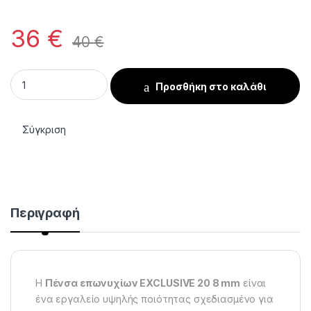
36
€
40
€
Επαγγελματική Πένσα Επωνυχίων EXCLUSIVE 20 Magnolia 8
Προσθήκη στο καλάθι
Σύγκριση
Περιγραφή
Η
Πένσα επωνυχίων EXCLUSIVE 20 8 mm
είναι
ένα εργαλείο υψηλής ποιότητας σχεδιασμένο για