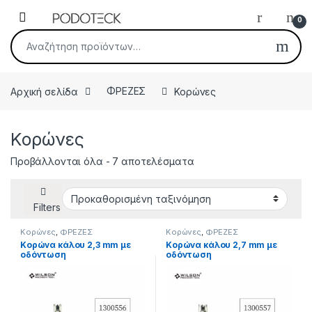
Skip to navigation
Skip to content
Open
0
Αναζήτηση για:
Αρχική σελίδα
ΦΡΕΖΕΣ
Κορώνες
Κορώνες
Προβάλλονται όλα - 7 αποτελέσματα
Filters
Κορώνες
,
ΦΡΕΖΕΣ
Κορώνες
,
ΦΡΕΖΕΣ
Κορώνα κάλου 2,3 mm με
Κορώνα κάλου 2,7 mm με
οδόντωση
οδόντωση