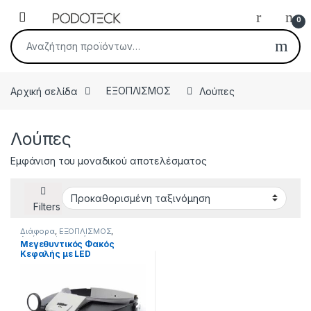
Skip to navigation
Skip to content
Open
0
Αναζήτηση για:
Αρχική σελίδα
ΕΞΟΠΛΙΣΜΟΣ
Λούπες
Λούπες
Εμφάνιση του μοναδικού αποτελέσματος
Filters
Διάφορα
,
ΕΞΟΠΛΙΣΜΟΣ
,
Λούπες
,
Φωτισμός
Μεγεθυντικός Φακός
Κεφαλής με LED