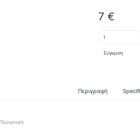
7
€
Σιλικόνη small 2 τ
Σύγκριση
Περιγραφή
Specif
Περιγραφή: