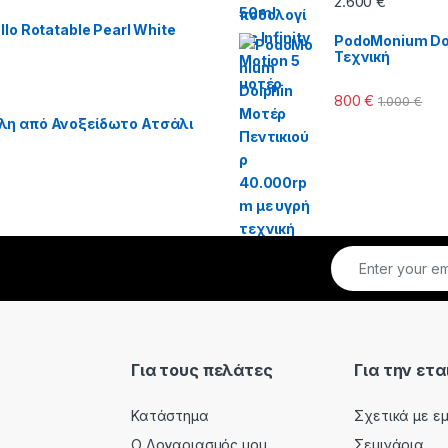
2.600
€
lo Rotatable Pearl White
PodoMonium Dol
Τεχνική
800
€
1.000
€
λη από Ανοξείδωτο Ατσάλι
Για τους πελάτες
Για την ετα
Κατάστημα
Σχετικά με ε
Ο Λογαριασμός μου
Σεμινάρια