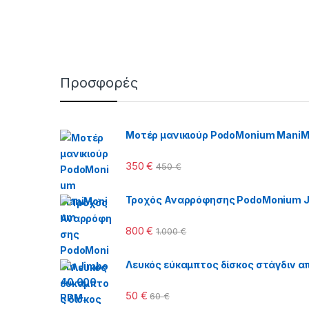
Προσφορές
Μοτέρ μανικιούρ PodoMonium Mani
350
€
450
€
Τροχός Αναρρόφησης PodoMonium J
800
€
1.000
€
Λευκός εύκαμπτος δίσκος στάγδιν απ
50
€
60
€