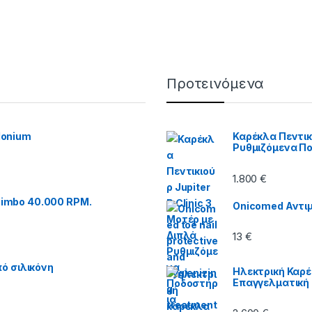
Προτεινόμενα
Monium
Καρέκλα Πεντικι
Ρυθμιζόμενα Π
1.800
€
imbo 40.000 RPM.
Onicomed Αντιμ
13
€
ό σιλικόνη
Ηλεκτρική Καρέ
Επαγγελματική