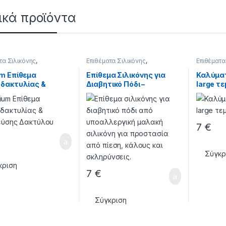
ικά προϊόντα
τα Σιλικόνης
,
Επιθέματα Σιλικόνης
,
Επιθέματα
ΝΕΣ - ΕΠΙΘΕΜΑΤΑ
ΣΙΛΙΚΟΝΕΣ - ΕΠΙΘΕΜΑΤΑ
ΣΙΛΙΚΟΝΕ
m Επίθεμα
Επίθεμα Σιλικόνης για
Καλύμα
δακτυλίας &
Διαβητικό Πόδι –
large τε
εύσης Δακτύλου
Ανατομική Προστασία &
Αποφόρτιση
7
€
Σύγκρ
κριση
7
€
Σύγκριση