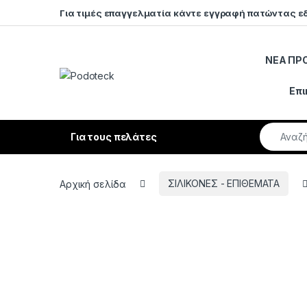
Skip to navigation
Skip to content
Για τιμές επαγγελματία κάντε εγγραφή πατώντας ε
ΝΕΑ ΠΡ
Open
Επι
Search fo
Για τους πελάτες
Αρχική σελίδα
ΣΙΛΙΚΟΝΕΣ - ΕΠΙΘΕΜΑΤΑ