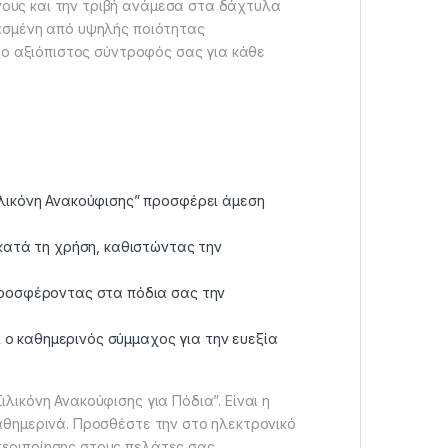
ους και την τριβή ανάμεσα στα δάχτυλα
υασμένη από υψηλής ποιότητας
ι ο αξιόπιστος σύντροφός σας για κάθε
λικόνη Ανακούφισης” προσφέρει άμεση
κατά τη χρήση, καθιστώντας την
προσφέροντας στα πόδια σας την
ι ο καθημερινός σύμμαχος για την ευεξία
λικόνη Ανακούφισης για Πόδια”. Είναι η
καθημερινά. Προσθέστε την στο ηλεκτρονικό
περιποίησης στους πελάτες σας.