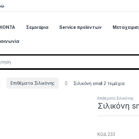
δώ
ΟΙΟΝΤΑ
Σεμινάρια
Service προϊόντων
Μεταχειρισ
κοινωνία
r:
Επιθέματα Σιλικόνης
Σιλικόνη small 2 τεμάχια
Επιθέματα Σιλικόνης
Σιλικόνη s
ΚΩΔ 233