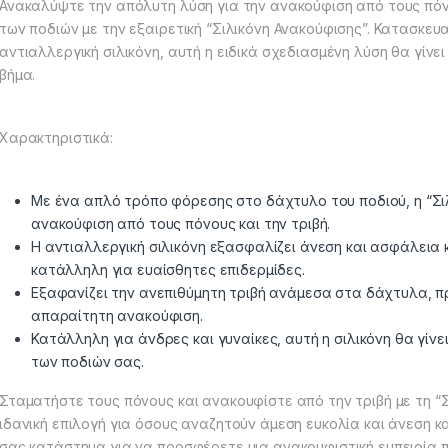
Ανακαλύψτε την απόλυτη λύση για την ανακούφιση από τους πόν
των ποδιών με την εξαιρετική “Σιλικόνη Ανακούφισης”. Κατασκε
αντιαλλεργική σιλικόνη, αυτή η ειδικά σχεδιασμένη λύση θα γίνε
βήμα.
Χαρακτηριστικά:
Με ένα απλό τρόπο φόρεσης στο δάχτυλο του ποδιού, η “Σι
ανακούφιση από τους πόνους και την τριβή.
Η αντιαλλεργική σιλικόνη εξασφαλίζει άνεση και ασφάλεια 
κατάλληλη για ευαίσθητες επιδερμίδες.
Εξαφανίζει την ανεπιθύμητη τριβή ανάμεσα στα δάχτυλα, 
απαραίτητη ανακούφιση.
Κατάλληλη για άνδρες και γυναίκες, αυτή η σιλικόνη θα γίνε
των ποδιών σας.
Σταματήστε τους πόνους και ανακουφίστε από την τριβή με τη “Σι
ιδανική επιλογή για όσους αναζητούν άμεση ευκολία και άνεση 
σας κατάστημα για να προσφέρετε μια ανακουφιστική εμπειρία 