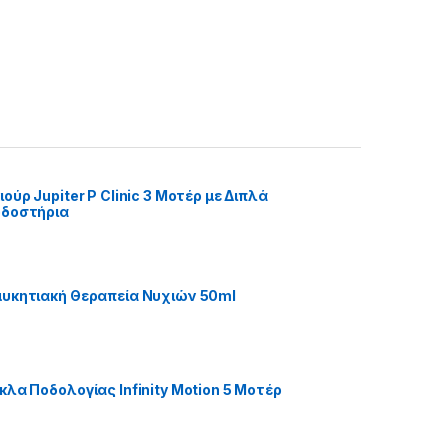
ούρ Jupiter P Clinic 3 Μοτέρ με Διπλά
οδοστήρια
υκητιακή Θεραπεία Νυχιών 50ml
κλα Ποδολογίας Infinity Motion 5 Μοτέρ