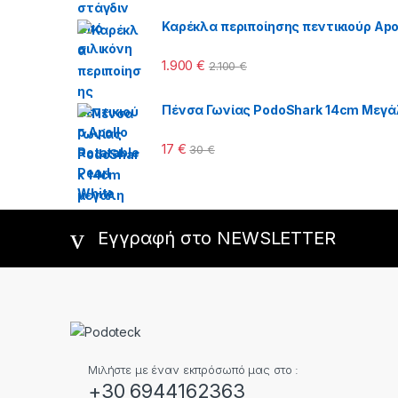
Καρέκλα περιποίησης πεντικιούρ Apol
1.900
€
2.100
€
Πένσα Γωνίας PodoShark 14cm Μεγά
17
€
30
€
Εγγραφή στο NEWSLETTER
Μιλήστε με έναν εκπρόσωπό μας στο :
+30 6944162363