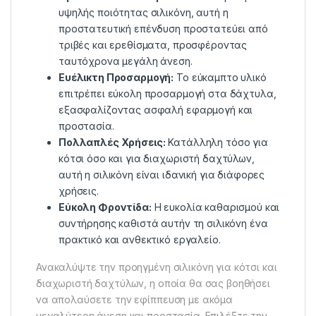
υψηλής ποιότητας σιλικόνη, αυτή η
προστατευτική επένδυση προστατεύει από
τριβές και ερεθίσματα, προσφέροντας
ταυτόχρονα μεγάλη άνεση.
Ευέλικτη Προσαρμογή:
Το εύκαμπτο υλικό
επιτρέπει εύκολη προσαρμογή στα δάχτυλα,
εξασφαλίζοντας ασφαλή εφαρμογή και
προστασία.
Πολλαπλές Χρήσεις:
Κατάλληλη τόσο για
κότσι όσο και για διαχωριστή δαχτύλων,
αυτή η σιλικόνη είναι ιδανική για διάφορες
χρήσεις.
Εύκολη Φροντίδα:
Η ευκολία καθαρισμού και
συντήρησης καθιστά αυτήν τη σιλικόνη ένα
πρακτικό και ανθεκτικό εργαλείο.
Ανακαλύψτε την προηγμένη σιλικόνη για κότσι και
διαχωριστή δαχτύλων, η οποία θα σας βοηθήσει
να απολαύσετε την εφίππευση με ακόμα
μεγαλύτερη άνεση και προστασία. Επιλέξτε την