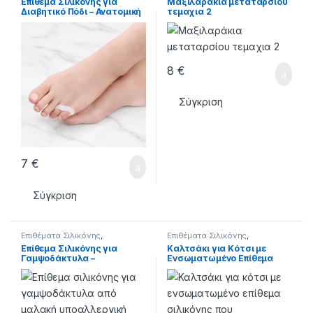
Επίθεμα Σιλικόνης για
Μαξιλαράκια μεταταρσίου
Διαβητικό Πόδι – Ανατομική
τεμαχια 2
Προστασία & Αποφόρτιση
8
€
Σύγκριση
7
€
Σύγκριση
Επιθέματα Σιλικόνης
,
Επιθέματα Σιλικόνης
,
ΣΙΛΙΚΟΝΕΣ - ΕΠΙΘΕΜΑΤΑ
ΣΙΛΙΚΟΝΕΣ - ΕΠΙΘΕΜΑΤΑ
Επίθεμα Σιλικόνης για
Καλτσάκι για Κότσι με
Γαμψοδάκτυλα –
Ενσωματωμένο Επίθεμα
Προστασία & Αποφόρτιση
Σιλικόνης – Ανακούφιση &
Δακτύλων
Προστασία