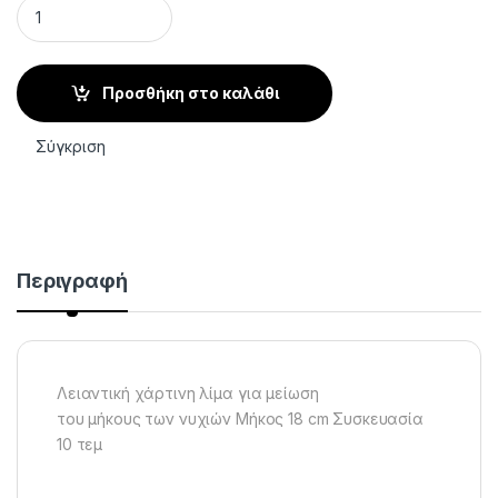
Λειαντική χάρτινη λίμα 18 cm 10 τεμ. quantity
Προσθήκη στο καλάθι
Σύγκριση
Περιγραφή
Λειαντική χάρτινη λίμα για μείωση
του μήκους των νυχιών Μήκος 18 cm Συσκευασία
10 τεμ