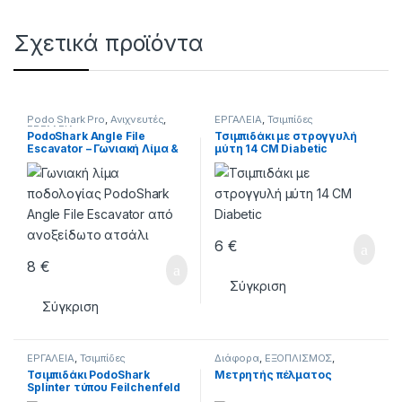
Σχετικά προϊόντα
Podo Shark Pro
,
Ανιχνευτές
,
ΕΡΓΑΛΕΙΑ
,
Τσιμπίδες
ΕΡΓΑΛΕΙΑ
PodoShark Angle File
Τσιμπιδάκι με στρογγυλή
Escavator – Γωνιακή Λίμα &
μύτη 14 CM Diabetic
Εκσκαφέας Ποδολογίας
14,2cm
6
€
8
€
Σύγκριση
Σύγκριση
ΕΡΓΑΛΕΙΑ
,
Τσιμπίδες
Διάφορα
,
ΕΞΟΠΛΙΣΜΟΣ
,
ΕΡΓΑΛΕΙΑ
Τσιμπιδάκι PodoShark
Μετρητής πέλματος
Splinter τύπου Feilchenfeld
11.3 CM