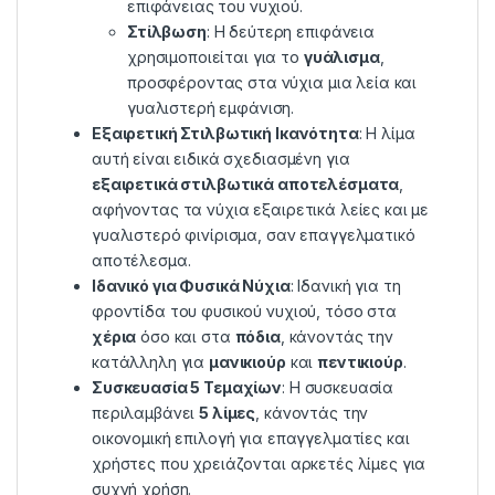
επιφάνειας του νυχιού.
Στίλβωση
: Η δεύτερη επιφάνεια
χρησιμοποιείται για το
γυάλισμα
,
προσφέροντας στα νύχια μια λεία και
γυαλιστερή εμφάνιση.
Εξαιρετική Στιλβωτική Ικανότητα
: Η λίμα
αυτή είναι ειδικά σχεδιασμένη για
εξαιρετικά στιλβωτικά αποτελέσματα
,
αφήνοντας τα νύχια εξαιρετικά λείες και με
γυαλιστερό φινίρισμα, σαν επαγγελματικό
αποτέλεσμα.
Ιδανικό για Φυσικά Νύχια
: Ιδανική για τη
φροντίδα του φυσικού νυχιού, τόσο στα
χέρια
όσο και στα
πόδια
, κάνοντάς την
κατάλληλη για
μανικιούρ
και
πεντικιούρ
.
Συσκευασία 5 Τεμαχίων
: Η συσκευασία
περιλαμβάνει
5 λίμες
, κάνοντάς την
οικονομική επιλογή για επαγγελματίες και
χρήστες που χρειάζονται αρκετές λίμες για
συχνή χρήση.