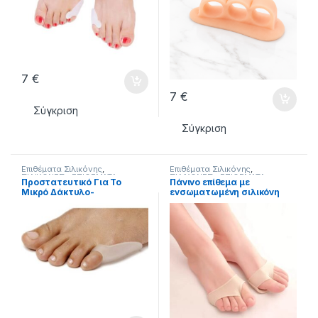
7
€
7
€
Σύγκριση
Σύγκριση
Επιθέματα Σιλικόνης
,
Επιθέματα Σιλικόνης
,
ΣΙΛΙΚΟΝΕΣ - ΕΠΙΘΕΜΑΤΑ
ΣΙΛΙΚΟΝΕΣ - ΕΠΙΘΕΜΑΤΑ
Προστατευτικό Για Το
Πάνινο επίθεμα με
Μικρό Δάκτυλο-
ενσωματωμένη σιλικόνη
Διαχωριστικό Gel τεμάχια
τεμάχια 2 medium
2