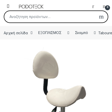
Skip to navigation
Skip to content
Open
0
Αναζήτηση για:
Αρχική σελίδα
ΕΞΟΠΛΙΣΜΟΣ
Σκαμπό
Taboure