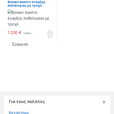
Διάφορα
,
ΕΞΟΠΛΙΣΜΟΣ
,
Βασικό πακέτο έναρξης
Μανικιούρ
,
Νυχιών
,
Πεντικιούρ
,
ποδολογίας με τροχό
Ποδολογίας
,
ΤΡΟΧΟΙ
,
Ψεκασμού
1.200
€
1.400
€
Σύγκριση
Για τους πελάτες
Κατάστημα