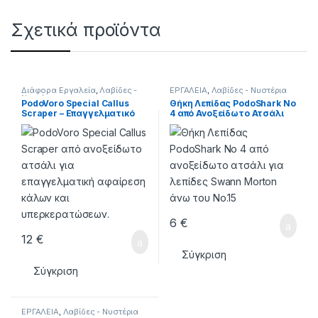
Σχετικά προϊόντα
Διάφορα Εργαλεία
,
Λαβίδες -
ΕΡΓΑΛΕΙΑ
,
Λαβίδες - Νυστέρια
Νυστέρια
PodoVoro Special Callus
Θήκη Λεπίδας PodoShark No
Scraper – Επαγγελματικό
4 από Ανοξείδωτο Ατσάλι
Εργαλείο Αφαίρεσης Κάλων
6
€
12
€
Σύγκριση
Σύγκριση
ΕΡΓΑΛΕΙΑ
,
Λαβίδες - Νυστέρια