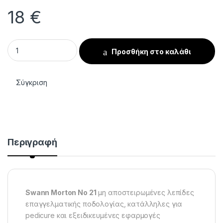
18
€
Λεπίδες Swann Morton Νο.21 Μη Αποστειρωμένες για Ποδολογ
Προσθήκη στο καλάθι
Σύγκριση
Περιγραφή
Swann Morton No 21
μη αποστειρωμένες λεπίδες
επαγγελματικής ποδολογίας, κατάλληλες για
pedicure και εξειδικευμένες εφαρμογές