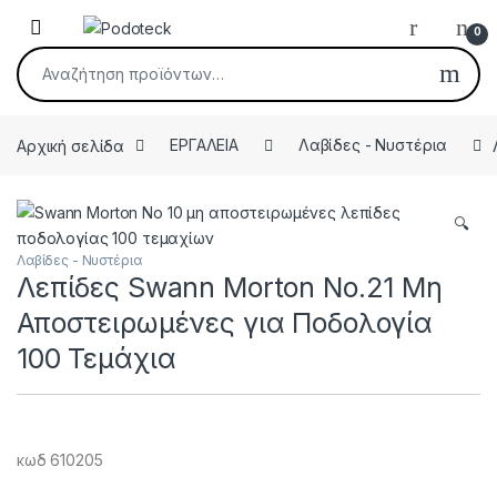
Skip to navigation
Skip to content
Open
0
Αναζήτηση για:
Αρχική σελίδα
ΕΡΓΑΛΕΙΑ
Λαβίδες - Νυστέρια
🔍
Λαβίδες - Νυστέρια
Λεπίδες Swann Morton Νο.21 Μη
Αποστειρωμένες για Ποδολογία
100 Τεμάχια
κωδ 610205