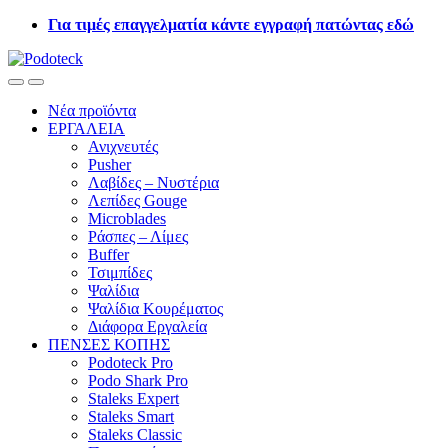
Skip
Skip
Για τιμές επαγγελματία κάντε εγγραφή πατώντας εδώ
to
to
navigation
content
Open
Close
Νέα προϊόντα
ΕΡΓΑΛΕΙΑ
Ανιχνευτές
Pusher
Λαβίδες – Νυστέρια
Λεπίδες Gouge
Microblades
Ράσπες – Λίμες
Buffer
Τσιμπίδες
Ψαλίδια
Ψαλίδια Κουρέματος
Διάφορα Εργαλεία
ΠΕΝΣΕΣ ΚΟΠΗΣ
Podoteck Pro
Podo Shark Pro
Staleks Expert
Staleks Smart
Staleks Classic