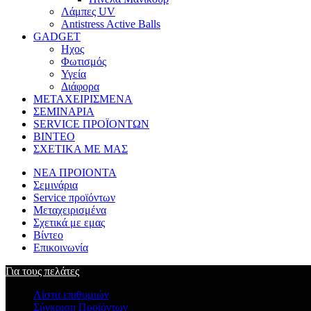
Λάμπες UV
Antistress Active Balls
GADGET
Ηχος
Φωτισμός
Υγεία
Διάφορα
ΜΕΤΑΧΕΙΡΙΣΜΕΝΑ
ΣΕΜΙΝΑΡΙΑ
SERVICE ΠΡΟΪΟΝΤΩΝ
ΒΙΝΤΕΟ
ΣΧΕΤΙΚΑ ΜΕ ΜΑΣ
ΝΕΑ ΠΡΟΙΟΝΤΑ
Σεμινάρια
Service προϊόντων
Μεταχειρισμένα
Σχετικά με εμας
Βίντεο
Επικοινωνία
Για τους πελάτες
Λίστα επιθυμιών
Σύγκριση Προϊόντων