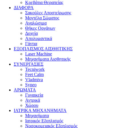
Κρεβάτια Θεραπείας
ΔΙΑΦΟΡΑ
Σακούλες Αποστείρωσης
Μοντέλα Σώματος
Αναλώσιμα
Θήκες Οργάνων
Δοχεία
Απολυμαντικά
Γάντια
ΕΞΟΠΛΙΣΜΟΣ ΑΙΣΘΗΤΙΚΗΣ
Laser Machine
Μηχανήματα Αισθητικής
ΣΥΝΕΡΓΑΣΙΕΣ
Tecniwork
Feet Calm
Vladmiva
Syneo
ΑΡΩΜΑΤΑ
Γυναικεία
Αντρικά
Χώρου
ΙΑΤΡΙΚΑ ΜΗΧΑΝΗΜΑΤΑ
Μηχανήματα
Ιατρικός Εξοπλισμός
Νοσοκομειακός Εξοπλισμός