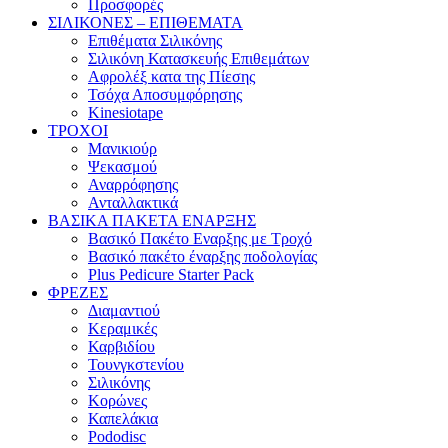
Προσφορές
ΣΙΛΙΚΟΝΕΣ – ΕΠΙΘΕΜΑΤΑ
Επιθέματα Σιλικόνης
Σιλικόνη Κατασκευής Επιθεμάτων
Αφρολέξ κατα της Πίεσης
Τσόχα Αποσυμφόρησης
Kinesiotape
ΤΡΟΧΟΙ
Μανικιούρ
Ψεκασμού
Αναρρόφησης
Ανταλλακτικά
ΒΑΣΙΚΑ ΠΑΚΕΤΑ ΕΝΑΡΞΗΣ
Βασικό Πακέτο Εναρξης με Τροχό
Βασικό πακέτο έναρξης ποδολογίας
Plus Pedicure Starter Pack
ΦΡΕΖΕΣ
Διαμαντιού
Κεραμικές
Καρβιδίου
Τουνγκστενίου
Σιλικόνης
Κορώνες
Καπελάκια
Pododisc