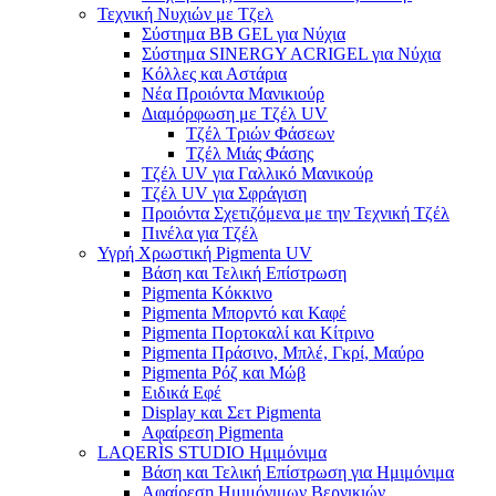
Τεχνική Νυχιών με Τζελ
Σύστημα BB GEL για Νύχια
Σύστημα SINERGY ACRIGEL για Νύχια
Κόλλες και Αστάρια
Νέα Προιόντα Μανικιούρ
Διαμόρφωση με Τζέλ UV
Τζέλ Τριών Φάσεων
Τζέλ Μιάς Φάσης
Τζέλ UV για Γαλλικό Μανικούρ
Τζέλ UV για Σφράγιση
Προιόντα Σχετιζόμενα με την Τεχνική Τζέλ
Πινέλα για Τζέλ
Υγρή Χρωστική Pigmenta UV
Βάση και Τελική Επίστρωση
Pigmenta Κόκκινο
Pigmenta Μπορντό και Καφέ
Pigmenta Πορτοκαλί και Κίτρινο
Pigmenta Πράσινο, Μπλέ, Γκρί, Μαύρο
Pigmenta Ρόζ και Μώβ
Ειδικά Εφέ
Display και Σετ Pigmenta
Αφαίρεση Pigmenta
LAQERÌS STUDIO Ημιμόνιμα
Βάση και Τελική Επίστρωση για Ημιμόνιμα
Αφαίρεση Ημιμόνιμων Βερνικιών