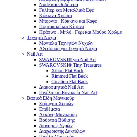
Nude και Ουδέτερα
Γκλίτερ και Μεταλλικά Εφέ
Κόκκινο Χρώμα
Μπορντό , Κόκκινο και Καφέ
Πορτοκαλί και Κίτρινο
Πράσινο , Μπλέ , Γκρι και Μαύρο Χρώμα
Τεχνητά Νύχια
Μοντέλα Τεχνητών Νυχιών
Αξεσουάρ για Τεχνητά Νύχια
Nail Art
SWAROVSKI® για Nail Art
SWAROVSKI® Tiny Treasures
Xilion Flat Back
Rimmed Flat Back
Creation Flat Back
Διακοσμητικά Nail Art
Πινέλα και Εργαλεία Nail Art
Βασικά Είδη Μανικιούρ
Στήριγμα Χεριών
Επιθέματα
Λεκάνη Μανικιούρ
Βούρτσα Βύθισης
Διανομείς Υγρών
Διαχωριστής Δακτύλων
Πινέλα Μανικούρ