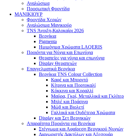
Αναλώσιμα
Προσωπική Φροντίδα
ΜΑΝΙΚΙΟΥΡ
Φροντίδα Χεριών
Αναλώσιμα Μανικιούρ
TNS Άνοιξη-Καλοκαίρι 2026
Βερνίκια
Pigmenta
Ημιμόνιμα Χρώματα LAQERIS
Προιόντα για Νύχια και Επωνύχια
Θεραπείες για νύχια και επωνύχια
Display Θεραπειών
Επαγγελματικά Βερνίκια
Βερνίκια TNS Colour Collection
Καφέ και Μπορντό
Κίτρινα και Πορτοκαλί
Κόκκινα και Κοραλλί
Μαύρα, Γκρί, Μεταλλικά και Γκλίτερ
Μπλέ και Πράσινα
Μώβ και Βιολετί
Γαλλικά και Ουδέτερα Χρώματα
Display και Σετ Βερνικιών
Απαραίτητα Προιόντα για Βερνίκια
Στέγνωμα και Αφαίρεση Βερνικιού Νυχιών
Διαχωριστής Δακτύλων και Αξεσουάρ