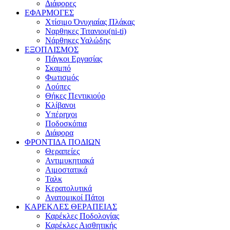
Διάφορες
ΕΦΑΡΜΟΓΕΣ
Χτίσιμο Όνυχιαίας Πλάκας
Ναρθηκες Τιτανιου(ni-ti)
Νάρθηκες Υαλώδης
ΕΞΟΠΛΙΣΜΟΣ
Πάγκοι Εργασίας
Σκαμπό
Φωτισμός
Λούπες
Θήκες Πεντικιούρ
Κλίβανοι
Υπέρηχοι
Ποδοσκόπια
Διάφορα
ΦΡΟΝΤΙΔΑ ΠΟΔΙΩΝ
Θεραπείες
Αντιμυκητιακά
Αιμοστατικά
Ταλκ
Κερατολυτικά
Ανατομικοί Πάτοι
ΚΑΡΕΚΛΕΣ ΘΕΡΑΠΕΙΑΣ
Καρέκλες Ποδολογίας
Καρέκλες Αισθητικής