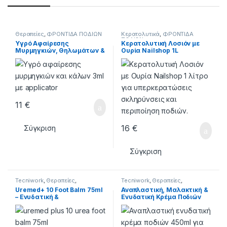
Θεραπείες
,
ΦΡΟΝΤΙΔΑ ΠΟΔΙΩΝ
Κερατολυτικά
,
ΦΡΟΝΤΙΔΑ
ΠΟΔΙΩΝ
Υγρό Αφαίρεσης
Κερατολυτική Λοσιόν με
Μυρμηγκιών, Θηλωμάτων &
Ουρία Nailshop 1L
Κάλων 3ml
11
€
16
€
Σύγκριση
Σύγκριση
Tecniwork
,
Θεραπείες
,
Tecniwork
,
Θεραπείες
,
ΣΥΝΕΡΓΑΣΙΕΣ
,
ΦΡΟΝΤΙΔΑ
ΣΥΝΕΡΓΑΣΙΕΣ
,
ΦΡΟΝΤΙΔΑ
Uremed+ 10 Foot Balm 75ml
Αναπλαστική, Μαλακτική &
ΠΟΔΙΩΝ
ΠΟΔΙΩΝ
– Ενυδατική &
Ενυδατική Κρέμα Ποδιών
Επανορθωτική Κρέμα
450ml
Ποδιών με Ουρία 10%