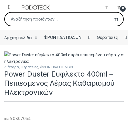
Skip to navigation
Skip to content
Open
0
Αναζήτηση για:
Αρχική σελίδα
ΦΡΟΝΤΙΔΑ ΠΟΔΙΩΝ
Θεραπείες
Διάφορα
,
Θεραπείες
,
ΦΡΟΝΤΙΔΑ ΠΟΔΙΩΝ
Power Duster Εύφλεκτο 400ml –
Πεπιεσμένος Αέρας Καθαρισμού
Ηλεκτρονικών
κωδ 0807054