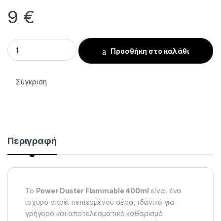
9
€
Power Duster Εύφλεκτο 400ml – Πεπιεσμένος Αέρας Καθαρι
Προσθήκη στο καλάθι
Σύγκριση
Περιγραφή
Το
Power Duster Flammable 400ml
είναι ένα
ισχυρό σπρέι πεπιεσμένου αέρα, ιδανικό για
γρήγορο και αποτελεσματικό καθαρισμό