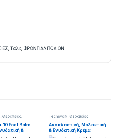
ΣΙΕΣ
,
Ταλκ
,
ΦΡΟΝΤΙΔΑ ΠΟΔΙΩΝ
k
,
Θεραπείες
,
Tecniwork
,
Θεραπείες
,
ΣΙΕΣ
,
ΦΡΟΝΤΙΔΑ
ΣΥΝΕΡΓΑΣΙΕΣ
,
ΦΡΟΝΤΙΔΑ
ΠΟΔΙΩΝ
 10 Foot Balm
Αναπλαστική, Μαλακτική
Ενυδατική &
& Ενυδατική Κρέμα
θωτική Κρέμα
Ποδιών 75ml