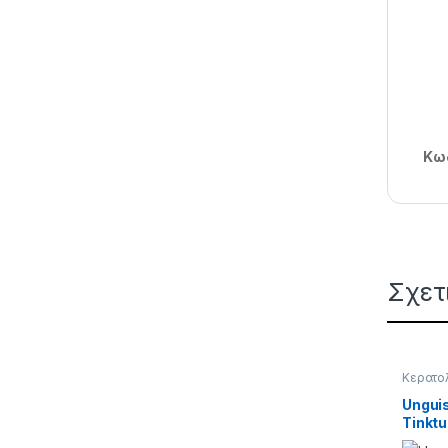
Κωδ
Σχετ
Κερατο
ΠΟΔΙΩ
Ungui
Tinktu
και Νύ