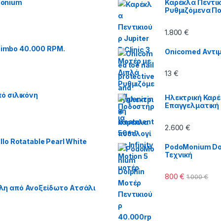
Monium
Καρέκλα Πεντικι
Ρυθμιζόμενα Π
1.800
€
imbo 40.000 RPM.
Onicomed Αντιμ
13
€
ό σιλικόνη
Ηλεκτρική Καρέ
Επαγγελματική
2.600
€
lo Rotatable Pearl White
PodoMonium Dol
Τεχνική
800
€
1.000
€
λη από Ανοξείδωτο Ατσάλι