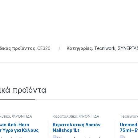
ικός προϊόντος:
CE320
Κατηγορίες:
Tecniwork
,
ΣΥΝΕΡΓΑ
ικά προϊόντα
λυτικά
,
ΦΡΟΝΤΙΔΑ
Κερατολυτικά
,
ΦΡΟΝΤΙΔΑ
Tecniwor
Ν
ΠΟΔΙΩΝ
ΣΥΝΕΡΓΑ
ΠΟΔΙΩΝ
san Anti-Horn
Κερατολυτική Λοσιόν
Uremed+
r Υγρό για Κάλους
Nailshop 1Lt
75ml – 
χια 30ml
Επανορ