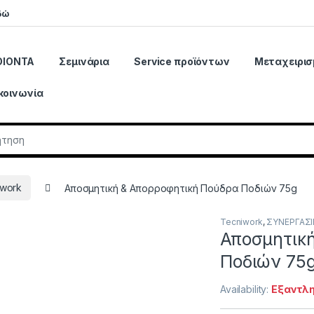
δώ
ΟΙΟΝΤΑ
Σεμινάρια
Service προϊόντων
Μεταχειρισ
κοινωνία
r:
iwork
Αποσμητική & Απορροφητική Πούδρα Ποδιών 75g
Tecniwork
,
ΣΥΝΕΡΓΑΣΙ
Αποσμητικ
Ποδιών 75
Availability:
Εξαντλ