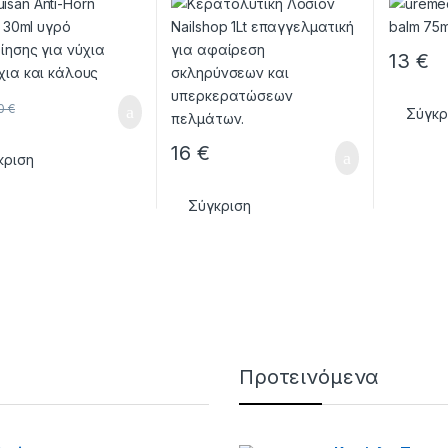
Ποδιών 
13
€
10
€
Σύγκρ
16
€
κριση
Σύγκριση
Προτεινόμενα