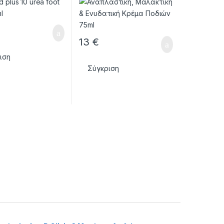
με Ουρία 10%
13
€
ιση
Σύγκριση