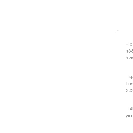
Η α
πόδ
άνε
Περ
Tre
αίσ
Η A
για