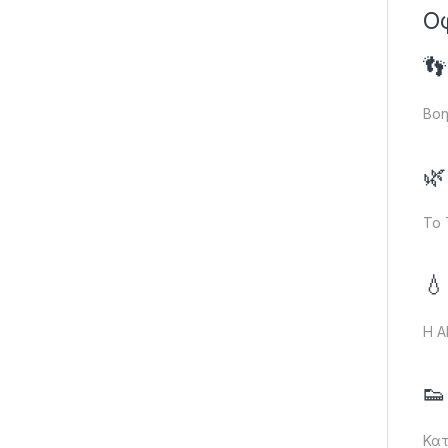
Ο

Βοη

Το 

Η A
👟
Κατ