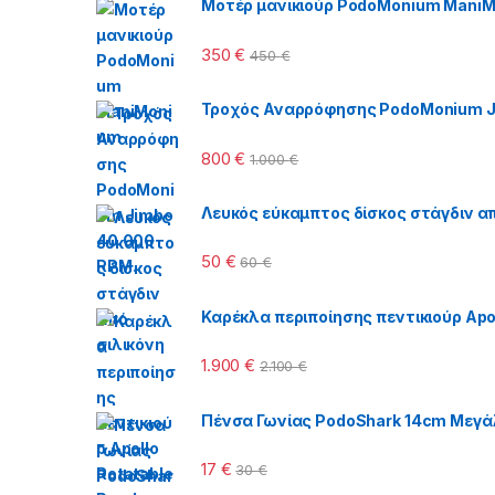
Μοτέρ μανικιούρ PodoMonium Mani
350
€
450
€
Τροχός Αναρρόφησης PodoMonium J
800
€
1.000
€
Λευκός εύκαμπτος δίσκος στάγδιν απ
50
€
60
€
Καρέκλα περιποίησης πεντικιούρ Apol
1.900
€
2.100
€
Πένσα Γωνίας PodoShark 14cm Μεγά
17
€
30
€