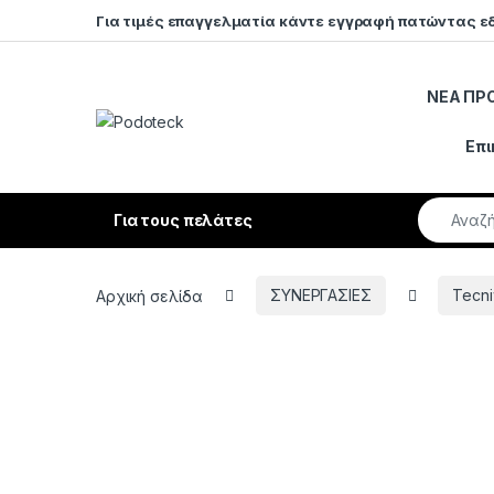
Skip to navigation
Skip to content
Για τιμές επαγγελματία κάντε εγγραφή πατώντας ε
ΝΕΑ ΠΡ
Open
Επι
Search fo
Για τους πελάτες
Αρχική σελίδα
ΣΥΝΕΡΓΑΣΙΕΣ
Tecn