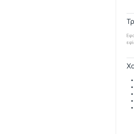
Τ
Εφα
εφί
Χ