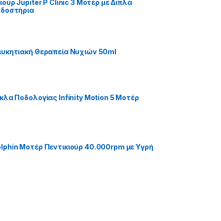
ούρ Jupiter P Clinic 3 Μοτέρ με Διπλά
οδοστήρια
υκητιακή Θεραπεία Νυχιών 50ml
κλα Ποδολογίας Infinity Motion 5 Μοτέρ
phin Μοτέρ Πεντικιούρ 40.000rpm με Υγρή