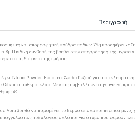
Περιγραφή
ποσμητική και απορροφητική πούδρα ποδιών 75g προσφέρει καθ
ια 👣. Η ειδική σύνθεσή της βοηθά στην απορρόφηση της υγρασίας
ση κατά τη διάρκεια της ημέρας.
ιέχει Talcum Powder, Kaolin και Άμυλο Ρυζιού για αποτελεσματι
e Oil και το αιθέριο έλαιο Μέντας συμβάλλουν στην υγιεινή προ
θησης 🌿.
loe Vera βοηθά να παραμένει το δέρμα απαλό και περιποιημένο, χ
 επαγγελματίες ποδολογίας αλλά και για άτομα που φορούν κλε