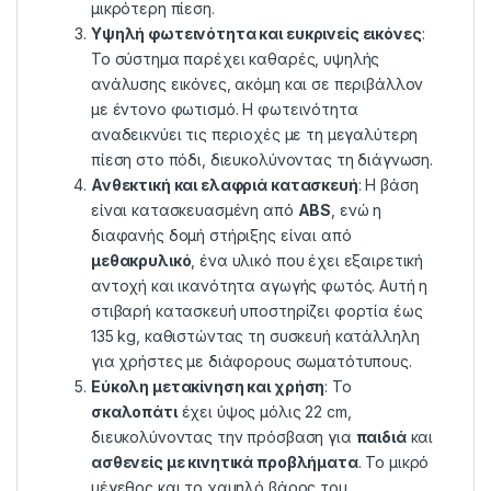
μικρότερη πίεση.
Υψηλή φωτεινότητα και ευκρινείς εικόνες
:
Το σύστημα παρέχει καθαρές, υψηλής
ανάλυσης εικόνες, ακόμη και σε περιβάλλον
με έντονο φωτισμό. Η φωτεινότητα
αναδεικνύει τις περιοχές με τη μεγαλύτερη
πίεση στο πόδι, διευκολύνοντας τη διάγνωση.
Ανθεκτική και ελαφριά κατασκευή
: Η βάση
είναι κατασκευασμένη από
ABS
, ενώ η
διαφανής δομή στήριξης είναι από
μεθακρυλικό
, ένα υλικό που έχει εξαιρετική
αντοχή και ικανότητα αγωγής φωτός. Αυτή η
στιβαρή κατασκευή υποστηρίζει φορτία έως
135 kg, καθιστώντας τη συσκευή κατάλληλη
για χρήστες με διάφορους σωματότυπους.
Εύκολη μετακίνηση και χρήση
: Το
σκαλοπάτι
έχει ύψος μόλις 22 cm,
διευκολύνοντας την πρόσβαση για
παιδιά
και
ασθενείς με κινητικά προβλήματα
. Το μικρό
μέγεθος και το χαμηλό βάρος του