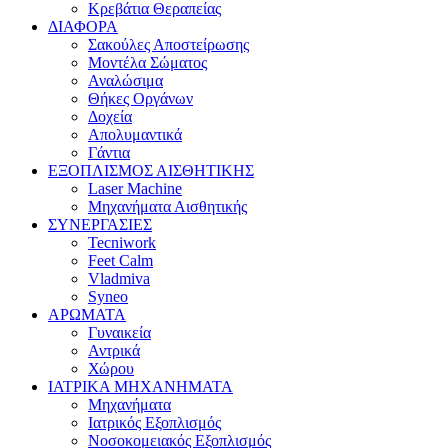
Κρεβάτια Θεραπείας
ΔΙΑΦΟΡΑ
Σακούλες Αποστείρωσης
Μοντέλα Σώματος
Αναλώσιμα
Θήκες Οργάνων
Δοχεία
Απολυμαντικά
Γάντια
ΕΞΟΠΛΙΣΜΟΣ ΑΙΣΘΗΤΙΚΗΣ
Laser Machine
Μηχανήματα Αισθητικής
ΣΥΝΕΡΓΑΣΙΕΣ
Tecniwork
Feet Calm
Vladmiva
Syneo
ΑΡΩΜΑΤΑ
Γυναικεία
Αντρικά
Χώρου
ΙΑΤΡΙΚΑ ΜΗΧΑΝΗΜΑΤΑ
Μηχανήματα
Ιατρικός Εξοπλισμός
Νοσοκομειακός Εξοπλισμός