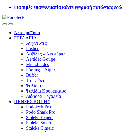
Skip
Skip
Για τιμές επαγγελματία κάντε εγγραφή πατώντας εδώ
to
to
navigation
content
Open
Close
Νέα προϊόντα
ΕΡΓΑΛΕΙΑ
Ανιχνευτές
Pusher
Λαβίδες – Νυστέρια
Λεπίδες Gouge
Microblades
Ράσπες – Λίμες
Buffer
Τσιμπίδες
Ψαλίδια
Ψαλίδια Κουρέματος
Διάφορα Εργαλεία
ΠΕΝΣΕΣ ΚΟΠΗΣ
Podoteck Pro
Podo Shark Pro
Staleks Expert
Staleks Smart
Staleks Classic