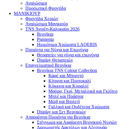
Αναλώσιμα
Προσωπική Φροντίδα
ΜΑΝΙΚΙΟΥΡ
Φροντίδα Χεριών
Αναλώσιμα Μανικιούρ
TNS Άνοιξη-Καλοκαίρι 2026
Βερνίκια
Pigmenta
Ημιμόνιμα Χρώματα LAQERIS
Προιόντα για Νύχια και Επωνύχια
Θεραπείες για νύχια και επωνύχια
Display Θεραπειών
Επαγγελματικά Βερνίκια
Βερνίκια TNS Colour Collection
Καφέ και Μπορντό
Κίτρινα και Πορτοκαλί
Κόκκινα και Κοραλλί
Μαύρα, Γκρί, Μεταλλικά και Γκλίτερ
Μπλέ και Πράσινα
Μώβ και Βιολετί
Γαλλικά και Ουδέτερα Χρώματα
Display και Σετ Βερνικιών
Απαραίτητα Προιόντα για Βερνίκια
Στέγνωμα και Αφαίρεση Βερνικιού Νυχιών
Διαχωριστής Δακτύλων και Αξεσουάρ