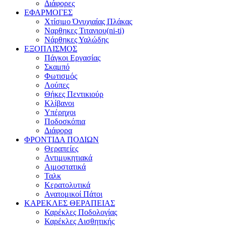
Διάφορες
ΕΦΑΡΜΟΓΕΣ
Χτίσιμο Όνυχιαίας Πλάκας
Ναρθηκες Τιτανιου(ni-ti)
Νάρθηκες Υαλώδης
ΕΞΟΠΛΙΣΜΟΣ
Πάγκοι Εργασίας
Σκαμπό
Φωτισμός
Λούπες
Θήκες Πεντικιούρ
Κλίβανοι
Υπέρηχοι
Ποδοσκόπια
Διάφορα
ΦΡΟΝΤΙΔΑ ΠΟΔΙΩΝ
Θεραπείες
Αντιμυκητιακά
Αιμοστατικά
Ταλκ
Κερατολυτικά
Ανατομικοί Πάτοι
ΚΑΡΕΚΛΕΣ ΘΕΡΑΠΕΙΑΣ
Καρέκλες Ποδολογίας
Καρέκλες Αισθητικής