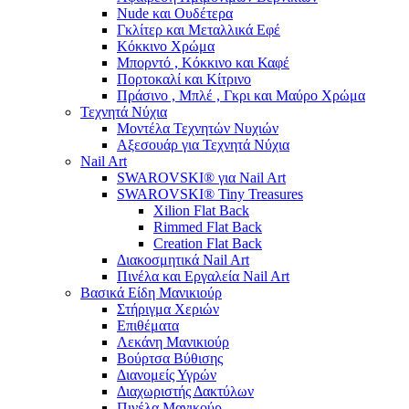
Nude και Ουδέτερα
Γκλίτερ και Μεταλλικά Εφέ
Κόκκινο Χρώμα
Μπορντό , Κόκκινο και Καφέ
Πορτοκαλί και Κίτρινο
Πράσινο , Μπλέ , Γκρι και Μαύρο Χρώμα
Τεχνητά Νύχια
Μοντέλα Τεχνητών Νυχιών
Αξεσουάρ για Τεχνητά Νύχια
Nail Art
SWAROVSKI® για Nail Art
SWAROVSKI® Tiny Treasures
Xilion Flat Back
Rimmed Flat Back
Creation Flat Back
Διακοσμητικά Nail Art
Πινέλα και Εργαλεία Nail Art
Βασικά Είδη Μανικιούρ
Στήριγμα Χεριών
Επιθέματα
Λεκάνη Μανικιούρ
Βούρτσα Βύθισης
Διανομείς Υγρών
Διαχωριστής Δακτύλων
Πινέλα Μανικούρ