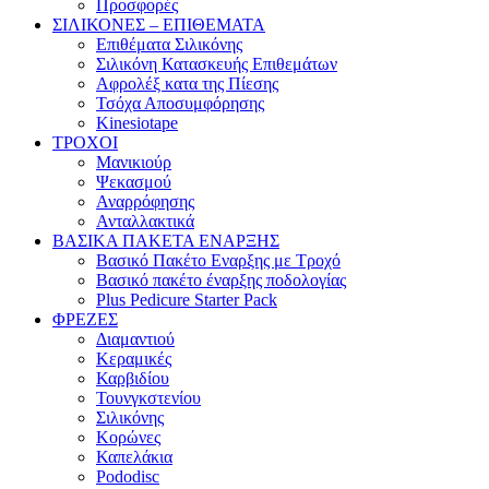
Προσφορές
ΣΙΛΙΚΟΝΕΣ – ΕΠΙΘΕΜΑΤΑ
Επιθέματα Σιλικόνης
Σιλικόνη Κατασκευής Επιθεμάτων
Αφρολέξ κατα της Πίεσης
Τσόχα Αποσυμφόρησης
Kinesiotape
ΤΡΟΧΟΙ
Μανικιούρ
Ψεκασμού
Αναρρόφησης
Ανταλλακτικά
ΒΑΣΙΚΑ ΠΑΚΕΤΑ ΕΝΑΡΞΗΣ
Βασικό Πακέτο Εναρξης με Τροχό
Βασικό πακέτο έναρξης ποδολογίας
Plus Pedicure Starter Pack
ΦΡΕΖΕΣ
Διαμαντιού
Κεραμικές
Καρβιδίου
Τουνγκστενίου
Σιλικόνης
Κορώνες
Καπελάκια
Pododisc