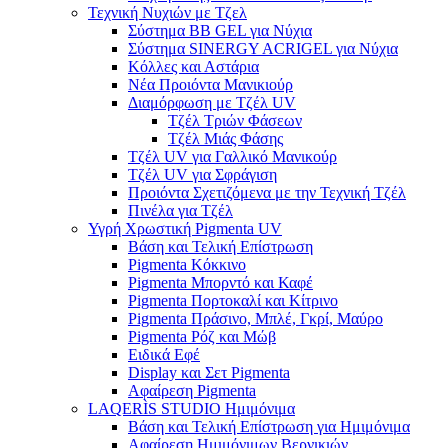
Τεχνική Νυχιών με Τζελ
Σύστημα BB GEL για Νύχια
Σύστημα SINERGY ACRIGEL για Νύχια
Κόλλες και Αστάρια
Νέα Προιόντα Μανικιούρ
Διαμόρφωση με Τζέλ UV
Τζέλ Τριών Φάσεων
Τζέλ Μιάς Φάσης
Τζέλ UV για Γαλλικό Μανικούρ
Τζέλ UV για Σφράγιση
Προιόντα Σχετιζόμενα με την Τεχνική Τζέλ
Πινέλα για Τζέλ
Υγρή Χρωστική Pigmenta UV
Βάση και Τελική Επίστρωση
Pigmenta Κόκκινο
Pigmenta Μπορντό και Καφέ
Pigmenta Πορτοκαλί και Κίτρινο
Pigmenta Πράσινο, Μπλέ, Γκρί, Μαύρο
Pigmenta Ρόζ και Μώβ
Ειδικά Εφέ
Display και Σετ Pigmenta
Αφαίρεση Pigmenta
LAQERÌS STUDIO Ημιμόνιμα
Βάση και Τελική Επίστρωση για Ημιμόνιμα
Αφαίρεση Ημιμόνιμων Βερνικιών