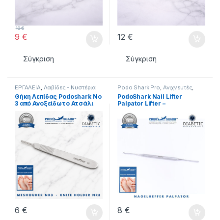
10
€
9
€
12
€
Σύγκριση
Σύγκριση
ΕΡΓΑΛΕΙΑ
,
Λαβίδες - Νυστέρια
Podo Shark Pro
,
Ανιχνευτές
,
ΕΡΓΑΛΕΙΑ
Θήκη Λεπίδας Podoshark No
PodoShark Nail Lifter
3 από Ανοξείδωτο Ατσάλι
Palpator Lifter –
Επαγγελματικό Εργαλείο
Ποδολογίας
6
€
8
€