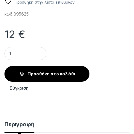
Προσθήκη στην λίστα επιθυμιών
κωδ 895625
12
€
Τσιμπιδάκι Ακριβείας Ποδολογίας STALEKS PODO 11 για Εισ
Προσθήκη στο καλάθι
Σύγκριση
Περιγραφή