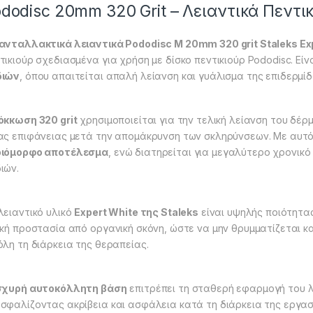
dodisc 20mm 320 Grit – Λειαντικά Πεντικ
ανταλλακτικά λειαντικά Pododisc M 20mm 320 grit Staleks Ex
τικιούρ σχεδιασμένα για χρήση με δίσκο πεντικιούρ Pododisc. Είν
διών
, όπου απαιτείται απαλή λείανση και γυάλισμα της επιδερμίδ
όκκωση 320 grit
χρησιμοποιείται για την τελική λείανση του δέρ
ας επιφάνειας μετά την απομάκρυνση των σκληρύνσεων. Με αυτ
οιόμορφο αποτέλεσμα
, ενώ διατηρείται για μεγαλύτερο χρονικό
ιών.
λειαντικό υλικό
Expert White της Staleks
είναι υψηλής ποιότητας
ική προστασία από οργανική σκόνη, ώστε να μην θρυμματίζεται κ
όλη τη διάρκεια της θεραπείας.
σχυρή αυτοκόλλητη βάση
επιτρέπει τη σταθερή εφαρμογή του λε
σφαλίζοντας ακρίβεια και ασφάλεια κατά τη διάρκεια της εργασ