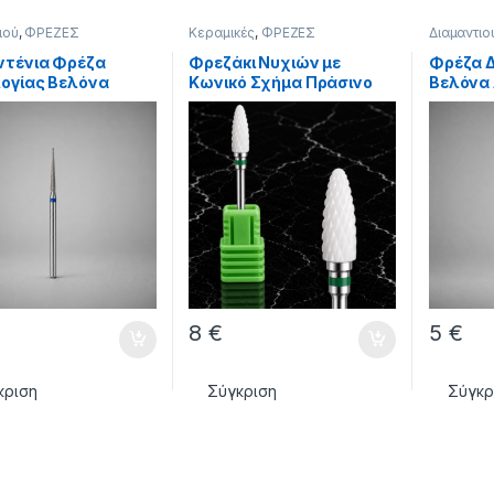
ιού
,
ΦΡΕΖΕΣ
Κεραμικές
,
ΦΡΕΖΕΣ
Διαμαντιο
ντένια Φρέζα
Φρεζάκι Νυχιών με
Φρέζα Δ
ογίας Βελόνα
Κωνικό Σχήμα Πράσινο
Βελόνα 
 Μπλε Μεσαίου
για Τροχό Νυχιών
Επωνύχ
υ
8
€
5
€
κριση
Σύγκριση
Σύγκρ