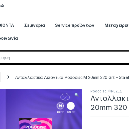
δώ
ΟΙΟΝΤΑ
Σεμινάρια
Service προϊόντων
Μεταχειρισ
κοινωνία
r:
Ανταλλακτικά Λειαντικά Pododisc M 20mm 320 Grit – Stalek
Pododisc
,
ΦΡΕΖΕΣ
Ανταλλακτι
20mm 320 Gr