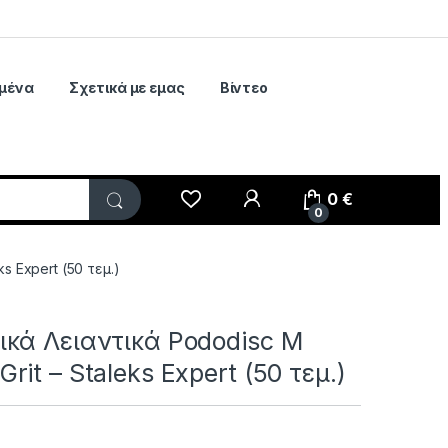
μένα
Σχετικά με εμας
Βίντεο
My Account
0
€
0
s Expert (50 τεμ.)
κά Λειαντικά Pododisc M
it – Staleks Expert (50 τεμ.)