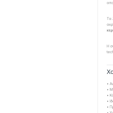
απο
Τα 
ακρ
κερ
Η σ
tec
Χ
• Α
• 
• Κ
• Ι
• Π
• Υ