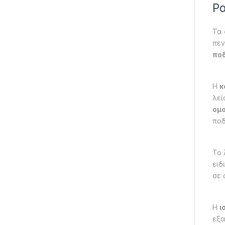
Po
Τα
πεν
πο
Η
κ
λεί
ομ
ποδ
Το 
ειδ
σε 
Η
ι
εξα