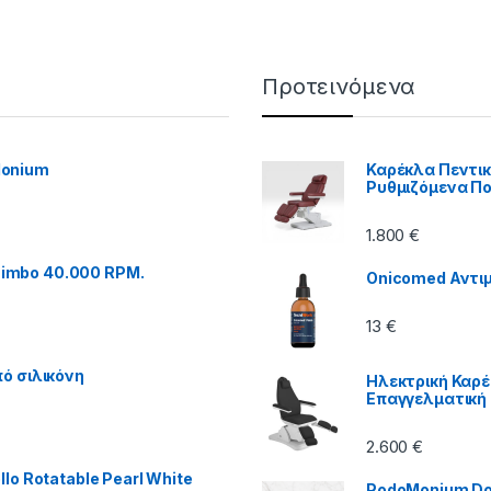
Προτεινόμενα
Monium
Καρέκλα Πεντικι
Ρυθμιζόμενα Π
1.800
€
imbo 40.000 RPM.
Onicomed Αντιμ
13
€
ό σιλικόνη
Ηλεκτρική Καρέ
Επαγγελματική
2.600
€
lo Rotatable Pearl White
PodoMonium Dol