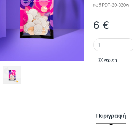
κωδ
PDF-20-320w
6
€
Ανταλλακτικά Λειαν
Σύγκριση
Περιγραφή