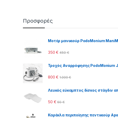
Προσφορές
Μοτέρ μανικιούρ PodoMonium Mani
350
€
450
€
Τροχός Αναρρόφησης PodoMonium J
800
€
1.000
€
Λευκός εύκαμπτος δίσκος στάγδιν απ
50
€
60
€
Καρέκλα περιποίησης πεντικιούρ Apol