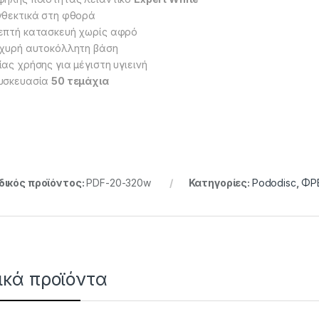
νθεκτικά στη φθορά
επτή κατασκευή χωρίς αφρό
σχυρή αυτοκόλλητη βάση
ίας χρήσης για μέγιστη υγιεινή
υσκευασία
50 τεμάχια
ικός προϊόντος:
PDF-20-320w
Κατηγορίες:
Pododisc
,
ΦΡ
ικά προϊόντα