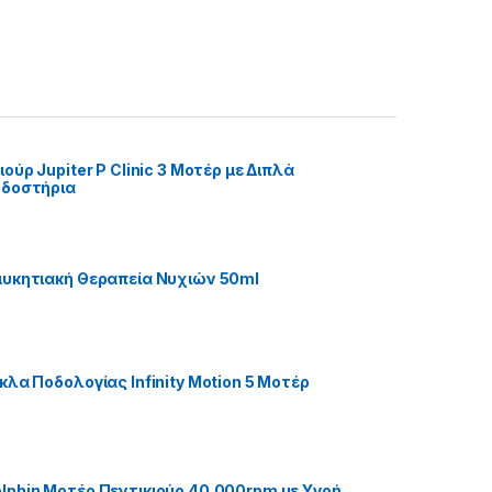
ούρ Jupiter P Clinic 3 Μοτέρ με Διπλά
οδοστήρια
υκητιακή Θεραπεία Νυχιών 50ml
κλα Ποδολογίας Infinity Motion 5 Μοτέρ
phin Μοτέρ Πεντικιούρ 40.000rpm με Υγρή