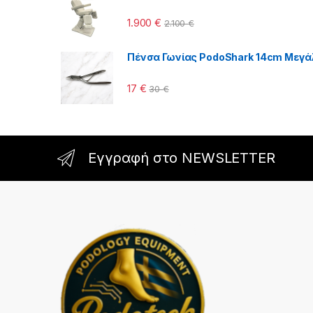
1.900
€
2.100
€
Πένσα Γωνίας PodoShark 14cm Μεγά
17
€
30
€
Εγγραφή στο NEWSLETTER