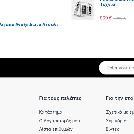
Τεχνική
800
€
1.000
€
λη από Ανοξείδωτο Ατσάλι
Για τους πελάτες
Για την ετα
Κατάστημα
Σχετικά με ε
Ο Λογαριασμός μου
Σεμινάρια
Λίστα επιθυμιών
Βίντεο