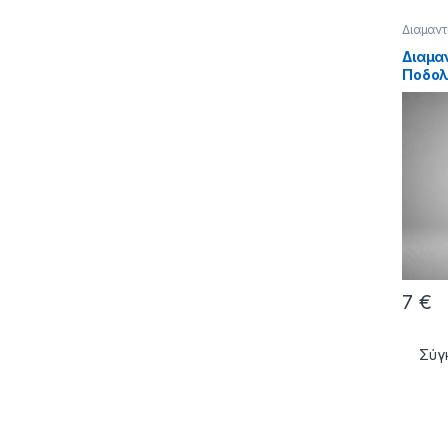
Διαμαντ
Διαμα
Ποδολ
Λεπτή
Κόκκο
7
€
Σύγ