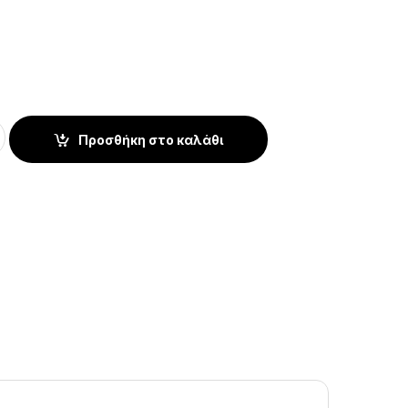
τικά Pododisc M 20mm 320 Grit – Staleks Expert (50 τεμ.) qua
Προσθήκη στο καλάθι