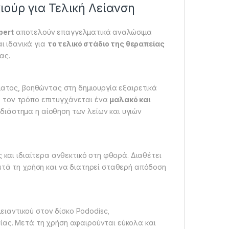
ιούρ για Τελική Λείανση
pert
αποτελούν επαγγελματικά αναλώσιμα
αι ιδανικά για
το τελικό στάδιο της θεραπείας
ας.
ματος, βοηθώντας στη δημιουργία εξαιρετικά
ό τον τρόπο επιτυγχάνεται ένα
μαλακό και
 διάστημα η αίσθηση των λείων και υγιών
 και ιδιαίτερα ανθεκτικό στη φθορά. Διαθέτει
ατά τη χρήση και να διατηρεί σταθερή απόδοση
ιαντικού στον δίσκο Pododisc,
ίας. Μετά τη χρήση αφαιρούνται εύκολα και