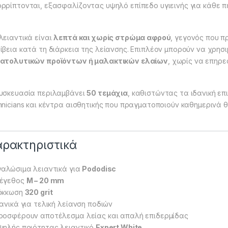
ρρίπτονται, εξασφαλίζοντας υψηλό επίπεδο υγιεινής για κάθε π
λειαντικά είναι
λεπτά και χωρίς στρώμα αφρού
, γεγονός που 
ίβεια κατά τη διάρκεια της λείανσης. Επιπλέον μπορούν να χρη
ατολυτικών προϊόντων ή μαλακτικών ελαίων
, χωρίς να επηρε
υσκευασία περιλαμβάνει
50 τεμάχια
, καθιστώντας τα ιδανική επ
hnicians και κέντρα αισθητικής που πραγματοποιούν καθημερινά θ
αρακτηριστικά
ναλώσιμα λειαντικά για
Pododisc
Μέγεθος
M – 20 mm
όκκωση
320 grit
δανικά για τελική λείανση ποδιών
ροσφέρουν αποτέλεσμα λείας και απαλή επιδερμίδας
ψηλής ποιότητας λειαντικό
Expert White