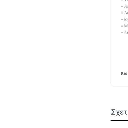
• Α
• Λ
• Ι
• Μ
• Σ
Κωδ
Σχετ