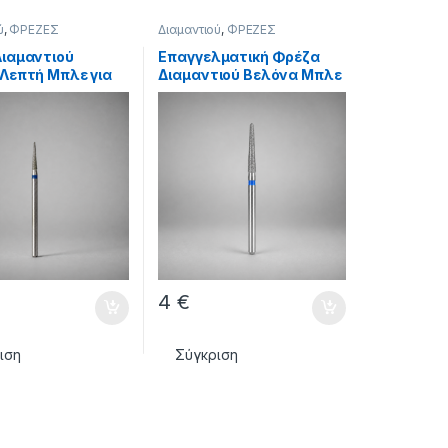
ύ
,
ΦΡΕΖΕΣ
Διαμαντιού
,
ΦΡΕΖΕΣ
ιαμαντιού
Επαγγελματική Φρέζα
Λεπτή Μπλε για
Διαμαντιού Βελόνα Μπλε
ια
4
€
ιση
Σύγκριση