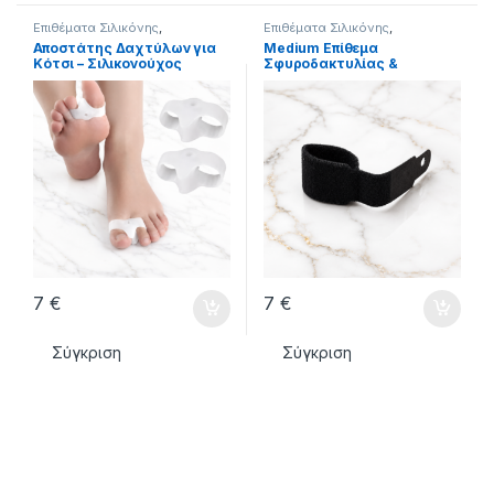
Επιθέματα Σιλικόνης
,
Επιθέματα Σιλικόνης
,
ΣΙΛΙΚΟΝΕΣ - ΕΠΙΘΕΜΑΤΑ
ΣΙΛΙΚΟΝΕΣ - ΕΠΙΘΕΜΑΤΑ
Αποστάτης Δαχτύλων για
Medium Επίθεμα
Κότσι – Σιλικονούχος
Σφυροδακτυλίας &
Διαχωριστής Βλαισού
Εφιππεύσης Δακτύλου
Μεγάλου Δακτύλου
7
€
7
€
Σύγκριση
Σύγκριση