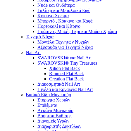
Nude και Ουδέτερα
Γκλίτερ και Μεταλλικά Εφέ
Κόκκινο Χρώμα
Μπορντό , Κόκκινο και Καφέ
Πορτοκαλί και Κίτρινο
Πράσινο , Μπλέ , Γκρι και Μαύρο Χρώμα
Τεχνητά Νύχια
Μοντέλα Τεχνητών Νυχιών
Αξεσουάρ για Τεχνητά Νύχια
Nail Art
SWAROVSKI® για Nail Art
SWAROVSKI® Tiny Treasures
Xilion Flat Back
Rimmed Flat Back
Creation Flat Back
Διακοσμητικά Nail Art
Πινέλα και Εργαλεία Nail Art
Βασικά Είδη Μανικιούρ
Στήριγμα Χεριών
Επιθέματα
Λεκάνη Μανικιούρ
Βούρτσα Βύθισης
Διανομείς Υγρών
Διαχωριστής Δακτύλων