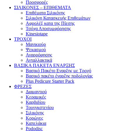
Προσφορές
ΣΙΛΙΚΟΝΕΣ – ΕΠΙΘΕΜΑΤΑ
Επιθέματα Σιλικόνης
Σιλικόνη Κατασκευής Επιθεμάτων
Αφρολέξ κατα της Πίεσης
Τσόχα Αποσυμφόρησης
Kinesiotape
ΤΡΟΧΟΙ
Μανικιούρ
Ψεκασμού
Αναρρόφησης
Ανταλλακτικά
ΒΑΣΙΚΑ ΠΑΚΕΤΑ ΕΝΑΡΞΗΣ
Βασικό Πακέτο Εναρξης με Τροχό
Βασικό πακέτο έναρξης ποδολογίας
Plus Pedicure Starter Pack
ΦΡΕΖΕΣ
Διαμαντιού
Κεραμικές
Καρβιδίου
Τουνγκστενίου
Σιλικόνης
Κορώνες
Καπελάκια
Pododisc