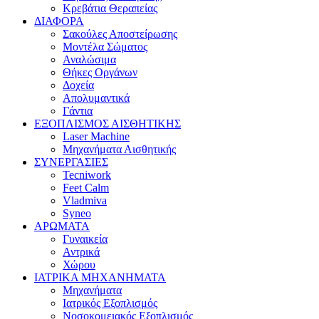
Κρεβάτια Θεραπείας
ΔΙΑΦΟΡΑ
Σακούλες Αποστείρωσης
Μοντέλα Σώματος
Αναλώσιμα
Θήκες Οργάνων
Δοχεία
Απολυμαντικά
Γάντια
ΕΞΟΠΛΙΣΜΟΣ ΑΙΣΘΗΤΙΚΗΣ
Laser Machine
Μηχανήματα Αισθητικής
ΣΥΝΕΡΓΑΣΙΕΣ
Tecniwork
Feet Calm
Vladmiva
Syneo
ΑΡΩΜΑΤΑ
Γυναικεία
Αντρικά
Χώρου
ΙΑΤΡΙΚΑ ΜΗΧΑΝΗΜΑΤΑ
Μηχανήματα
Ιατρικός Εξοπλισμός
Νοσοκομειακός Εξοπλισμός