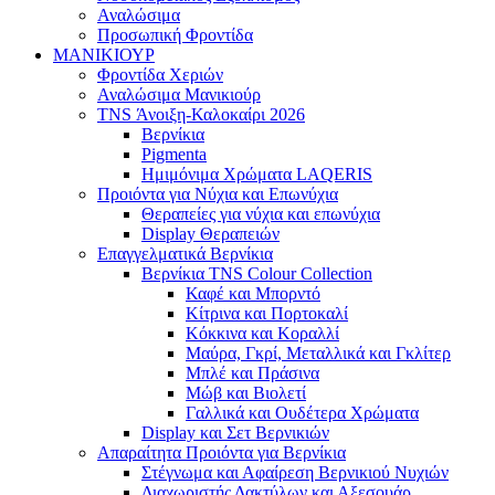
Αναλώσιμα
Προσωπική Φροντίδα
ΜΑΝΙΚΙΟΥΡ
Φροντίδα Χεριών
Αναλώσιμα Μανικιούρ
TNS Άνοιξη-Καλοκαίρι 2026
Βερνίκια
Pigmenta
Ημιμόνιμα Χρώματα LAQERIS
Προιόντα για Νύχια και Επωνύχια
Θεραπείες για νύχια και επωνύχια
Display Θεραπειών
Επαγγελματικά Βερνίκια
Βερνίκια TNS Colour Collection
Καφέ και Μπορντό
Κίτρινα και Πορτοκαλί
Κόκκινα και Κοραλλί
Μαύρα, Γκρί, Μεταλλικά και Γκλίτερ
Μπλέ και Πράσινα
Μώβ και Βιολετί
Γαλλικά και Ουδέτερα Χρώματα
Display και Σετ Βερνικιών
Απαραίτητα Προιόντα για Βερνίκια
Στέγνωμα και Αφαίρεση Βερνικιού Νυχιών
Διαχωριστής Δακτύλων και Αξεσουάρ