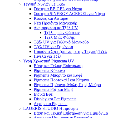
Τεχνική Νυχιών με Τζελ
Σύστημα BB GEL για Νύχια
Σύστημα SINERGY ACRIGEL για Νύχια
Κόλλες και Αστάρια
Νέα Προιόντα Μανικιούρ
Διαμόρφωση με Τζέλ UV
Τζέλ Τριών Φάσεων
Τζέλ Μιάς Φάσης
Τζέλ UV για Γαλλικό Μανικούρ
Τζέλ UV για Σφράγιση
Προιόντα Σχετιζόμενα με την Τεχνική Τζέλ
Πινέλα για Τζέλ
Υγρή Χρωστική Pigmenta UV
Βάση και Τελική Επίστρωση
Pigmenta Κόκκινο
Pigmenta Μπορντό και Καφέ
Pigmenta Πορτοκαλί και Κίτρινο
Pigmenta Πράσινο, Μπλέ, Γκρί, Μαύρο
Pigmenta Ρόζ και Μώβ
Ειδικά Εφέ
Display και Σετ Pigmenta
Αφαίρεση Pigmenta
LAQERÌS STUDIO Ημιμόνιμα
Βάση και Τελική Επίστρωση για Ημιμόνιμα
Αφαίρεση Ημιμόνιμων Βερνικιών