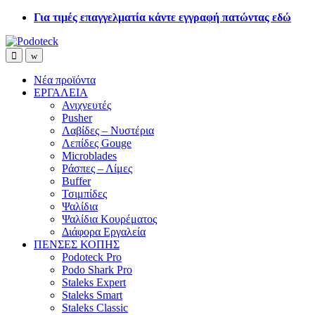
Skip
Skip
Για τιμές επαγγελματία κάντε εγγραφή πατώντας εδώ
to
to
navigation
content
Open
Close
Νέα προϊόντα
ΕΡΓΑΛΕΙΑ
Ανιχνευτές
Pusher
Λαβίδες – Νυστέρια
Λεπίδες Gouge
Microblades
Ράσπες – Λίμες
Buffer
Τσιμπίδες
Ψαλίδια
Ψαλίδια Κουρέματος
Διάφορα Εργαλεία
ΠΕΝΣΕΣ ΚΟΠΗΣ
Podoteck Pro
Podo Shark Pro
Staleks Expert
Staleks Smart
Staleks Classic