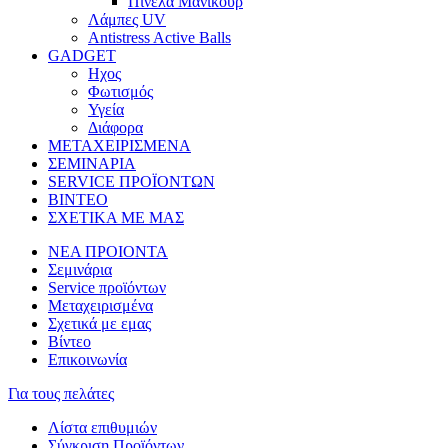
Πινέλα Μανικούρ
Λάμπες UV
Antistress Active Balls
GADGET
Ηχος
Φωτισμός
Υγεία
Διάφορα
ΜΕΤΑΧΕΙΡΙΣΜΕΝΑ
ΣΕΜΙΝΑΡΙΑ
SERVICE ΠΡΟΪΟΝΤΩΝ
ΒΙΝΤΕΟ
ΣΧΕΤΙΚΑ ΜΕ ΜΑΣ
ΝΕΑ ΠΡΟΙΟΝΤΑ
Σεμινάρια
Service προϊόντων
Μεταχειρισμένα
Σχετικά με εμας
Βίντεο
Επικοινωνία
Για τους πελάτες
Λίστα επιθυμιών
Σύγκριση Προϊόντων