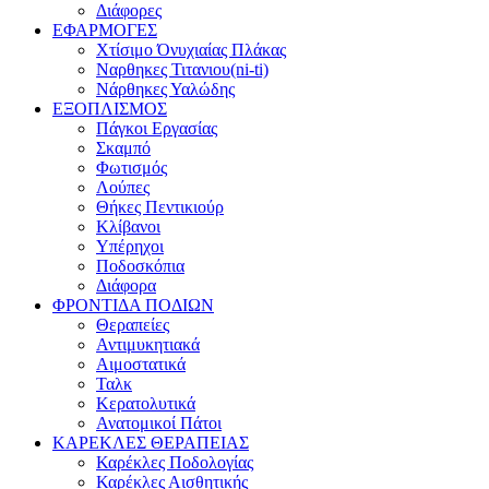
Διάφορες
ΕΦΑΡΜΟΓΕΣ
Χτίσιμο Όνυχιαίας Πλάκας
Ναρθηκες Τιτανιου(ni-ti)
Νάρθηκες Υαλώδης
ΕΞΟΠΛΙΣΜΟΣ
Πάγκοι Εργασίας
Σκαμπό
Φωτισμός
Λούπες
Θήκες Πεντικιούρ
Κλίβανοι
Υπέρηχοι
Ποδοσκόπια
Διάφορα
ΦΡΟΝΤΙΔΑ ΠΟΔΙΩΝ
Θεραπείες
Αντιμυκητιακά
Αιμοστατικά
Ταλκ
Κερατολυτικά
Ανατομικοί Πάτοι
ΚΑΡΕΚΛΕΣ ΘΕΡΑΠΕΙΑΣ
Καρέκλες Ποδολογίας
Καρέκλες Αισθητικής