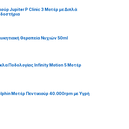
ούρ Jupiter P Clinic 3 Μοτέρ με Διπλά
οδοστήρια
υκητιακή Θεραπεία Νυχιών 50ml
κλα Ποδολογίας Infinity Motion 5 Μοτέρ
phin Μοτέρ Πεντικιούρ 40.000rpm με Υγρή