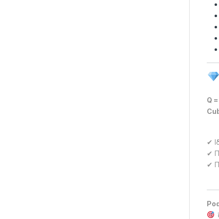
Q =
Cub
✔ Ι
✔ Π
✔ Π
Po