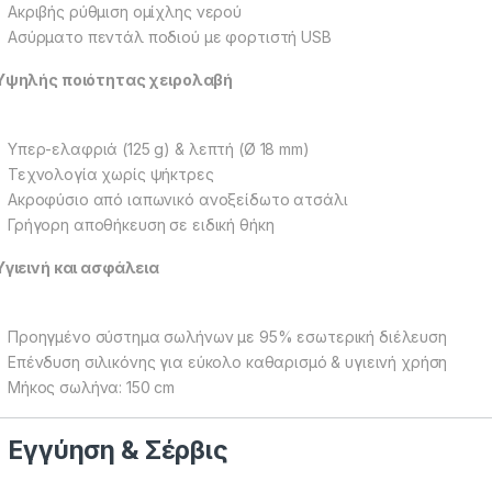
Ακριβής ρύθμιση ομίχλης νερού
Ασύρματο πεντάλ ποδιού με φορτιστή USB
Υψηλής ποιότητας χειρολαβή
Υπερ-ελαφριά (125 g) & λεπτή (Ø 18 mm)
Τεχνολογία χωρίς ψήκτρες
Ακροφύσιο από ιαπωνικό ανοξείδωτο ατσάλι
Γρήγορη αποθήκευση σε ειδική θήκη
Υγιεινή και ασφάλεια
Προηγμένο σύστημα σωλήνων με 95% εσωτερική διέλευση
Επένδυση σιλικόνης για εύκολο καθαρισμό & υγιεινή χρήση
Μήκος σωλήνα: 150 cm
Εγγύηση & Σέρβις