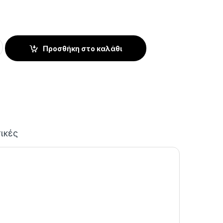
 Podomonium Q Cube σε ψεκασμό quantity
Προσθήκη στο καλάθι
τικές