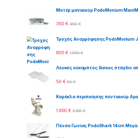
Μοτέρ μανικιούρ PodoMonium Mani
350
€
450
€
Τροχός Αναρρόφησης PodoMonium J
800
€
1.000
€
Λευκός εύκαμπτος δίσκος στάγδιν απ
50
€
60
€
Καρέκλα περιποίησης πεντικιούρ Apol
1.900
€
2.100
€
Πένσα Γωνίας PodoShark 14cm Μεγά