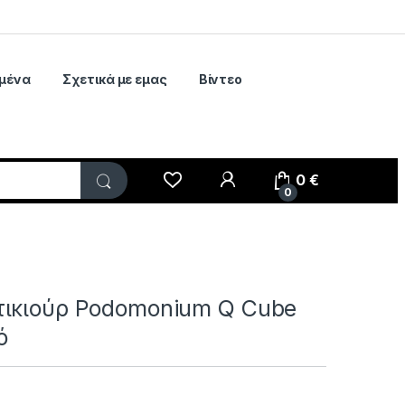
μένα
Σχετικά με εμας
Βίντεο
My Account
0
€
0
τικιούρ Podomonium Q Cube
ό