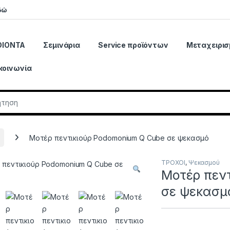
δώ
ΟΙΟΝΤΑ
Σεμινάρια
Service προϊόντων
Μεταχειρισ
κοινωνία
r:
Μοτέρ πεντικιούρ Podomonium Q Cube σε ψεκασμό
ΤΡΟΧΟΙ
,
Ψεκασμού
Μοτέρ πεν
σε ψεκασμ