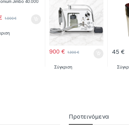
Plus.
€
1.000
€
κριση
900
€
45
€
1.300
€
Σύγκριση
Σύγκρ
Προτεινόμενα