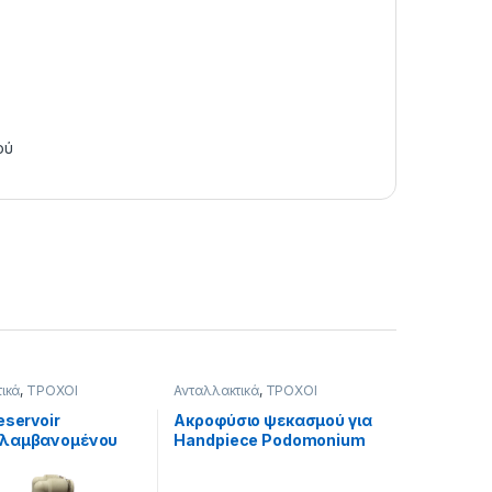
ού
ικά
,
ΤΡΟΧΟΙ
Ανταλλακτικά
,
ΤΡΟΧΟΙ
eservoir
Ακροφύσιο ψεκασμού για
ιλαμβανομένου
Handpiece Podomonium
ύ για
Pedicure Motors
nium Ecomonium