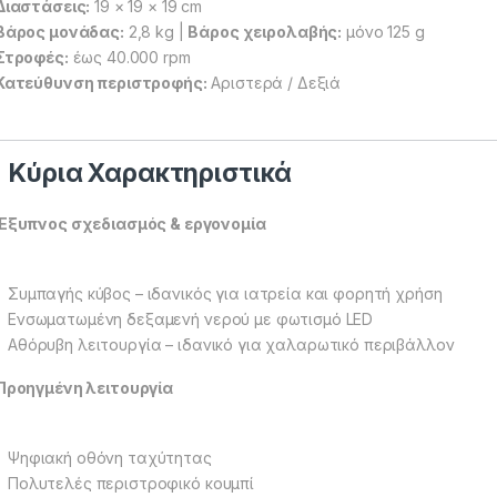
Διαστάσεις:
19 × 19 × 19 cm
Βάρος μονάδας:
2,8 kg |
Βάρος χειρολαβής:
μόνο 125 g
Στροφές:
έως 40.000 rpm
Κατεύθυνση περιστροφής:
Αριστερά / Δεξιά
Κύρια Χαρακτηριστικά
Έξυπνος σχεδιασμός & εργονομία
Συμπαγής κύβος – ιδανικός για ιατρεία και φορητή χρήση
Ενσωματωμένη δεξαμενή νερού με φωτισμό LED
Αθόρυβη λειτουργία – ιδανικό για χαλαρωτικό περιβάλλον
Προηγμένη λειτουργία
Ψηφιακή οθόνη ταχύτητας
Πολυτελές περιστροφικό κουμπί