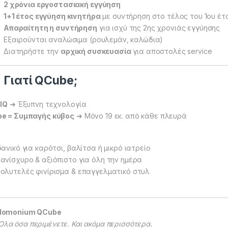
2 χρόνια εργοστασιακή εγγύηση
1+1 έτος εγγύηση κινητήρα
με συντήρηση στο τέλος του 1ου έτ
Απαραίτητη η συντήρηση
για ισχύ της 2ης χρονιάς εγγύησης
Εξαιρούνται αναλώσιμα (ρουλεμάν, καλώδια)
Διατηρήστε την
αρχική συσκευασία
για αποστολές service
Γιατί QCube;
 IQ
➜ Έξυπνη τεχνολογία
e = Συμπαγής κύβος
➜ Μόνο 19 εκ. από κάθε πλευρά
δανικό για καρότσι, βαλίτσα ή μικρό ιατρείο
ανίσχυρο & αξιόπιστο για όλη την ημέρα
ολυτελές φινίρισμα & επαγγελματικό στυλ
domonium QCube
Όλα όσα περιμένετε. Και ακόμα περισσότερα.