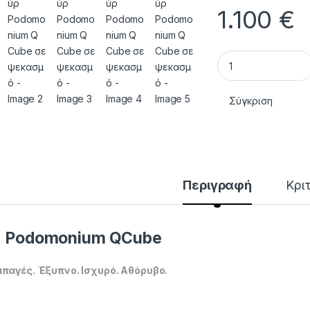
1.100
€
Μοτέρ πεντικιούρ
Σύγκριση
Περιγραφή
Κρι
Podomonium QCube
παγές. Έξυπνο. Ισχυρό. Αθόρυβο.