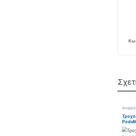
Κωδ
Σχετ
Αναρρό
Τροχό
PodoM
40.00