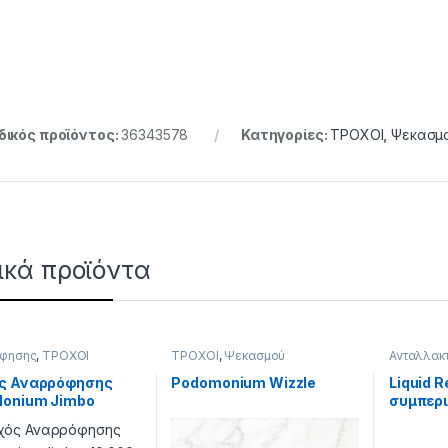
ικός προϊόντος:
36343578
Κατηγορίες:
ΤΡΟΧΟΙ
,
Ψεκασμ
ικά προϊόντα
φησης
,
ΤΡΟΧΟΙ
ΤΡΟΧΟΙ
,
Ψεκασμού
Ανταλλακτ
ς Αναρρόφησης
Podomonium Wizzle
Liquid R
onium Jimbo
συμπερ
0 RPM.
καπακιο
Podomo