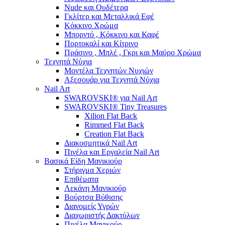
Nude και Ουδέτερα
Γκλίτερ και Μεταλλικά Εφέ
Κόκκινο Χρώμα
Μπορντό , Κόκκινο και Καφέ
Πορτοκαλί και Κίτρινο
Πράσινο , Μπλέ , Γκρι και Μαύρο Χρώμα
Τεχνητά Νύχια
Μοντέλα Τεχνητών Νυχιών
Αξεσουάρ για Τεχνητά Νύχια
Nail Art
SWAROVSKI® για Nail Art
SWAROVSKI® Tiny Treasures
Xilion Flat Back
Rimmed Flat Back
Creation Flat Back
Διακοσμητικά Nail Art
Πινέλα και Εργαλεία Nail Art
Βασικά Είδη Μανικιούρ
Στήριγμα Χεριών
Επιθέματα
Λεκάνη Μανικιούρ
Βούρτσα Βύθισης
Διανομείς Υγρών
Διαχωριστής Δακτύλων
Πινέλα Μανικούρ