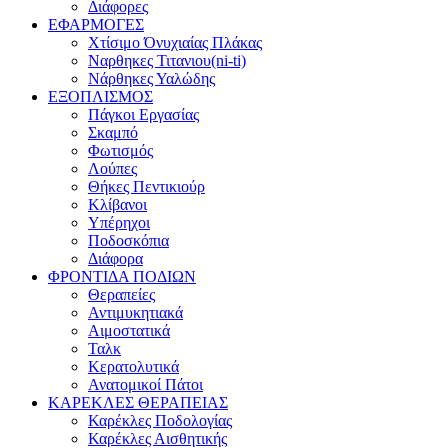
Διάφορες
ΕΦΑΡΜΟΓΕΣ
Χτίσιμο Όνυχιαίας Πλάκας
Ναρθηκες Τιτανιου(ni-ti)
Νάρθηκες Υαλώδης
ΕΞΟΠΛΙΣΜΟΣ
Πάγκοι Εργασίας
Σκαμπό
Φωτισμός
Λούπες
Θήκες Πεντικιούρ
Κλίβανοι
Υπέρηχοι
Ποδοσκόπια
Διάφορα
ΦΡΟΝΤΙΔΑ ΠΟΔΙΩΝ
Θεραπείες
Αντιμυκητιακά
Αιμοστατικά
Ταλκ
Κερατολυτικά
Ανατομικοί Πάτοι
ΚΑΡΕΚΛΕΣ ΘΕΡΑΠΕΙΑΣ
Καρέκλες Ποδολογίας
Καρέκλες Αισθητικής