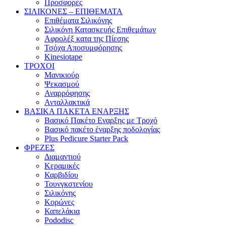
Προσφορές
ΣΙΛΙΚΟΝΕΣ – ΕΠΙΘΕΜΑΤΑ
Επιθέματα Σιλικόνης
Σιλικόνη Κατασκευής Επιθεμάτων
Αφρολέξ κατα της Πίεσης
Τσόχα Αποσυμφόρησης
Kinesiotape
ΤΡΟΧΟΙ
Μανικιούρ
Ψεκασμού
Αναρρόφησης
Ανταλλακτικά
ΒΑΣΙΚΑ ΠΑΚΕΤΑ ΕΝΑΡΞΗΣ
Βασικό Πακέτο Εναρξης με Τροχό
Βασικό πακέτο έναρξης ποδολογίας
Plus Pedicure Starter Pack
ΦΡΕΖΕΣ
Διαμαντιού
Κεραμικές
Καρβιδίου
Τουνγκστενίου
Σιλικόνης
Κορώνες
Καπελάκια
Pododisc