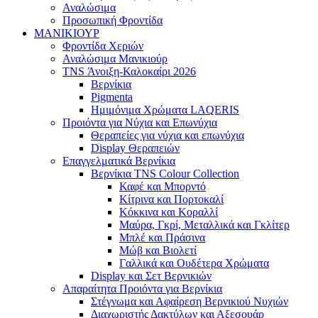
Αναλώσιμα
Προσωπική Φροντίδα
ΜΑΝΙΚΙΟΥΡ
Φροντίδα Χεριών
Αναλώσιμα Μανικιούρ
TNS Άνοιξη-Καλοκαίρι 2026
Βερνίκια
Pigmenta
Ημιμόνιμα Χρώματα LAQERIS
Προιόντα για Νύχια και Επωνύχια
Θεραπείες για νύχια και επωνύχια
Display Θεραπειών
Επαγγελματικά Βερνίκια
Βερνίκια TNS Colour Collection
Καφέ και Μπορντό
Κίτρινα και Πορτοκαλί
Κόκκινα και Κοραλλί
Μαύρα, Γκρί, Μεταλλικά και Γκλίτερ
Μπλέ και Πράσινα
Μώβ και Βιολετί
Γαλλικά και Ουδέτερα Χρώματα
Display και Σετ Βερνικιών
Απαραίτητα Προιόντα για Βερνίκια
Στέγνωμα και Αφαίρεση Βερνικιού Νυχιών
Διαχωριστής Δακτύλων και Αξεσουάρ