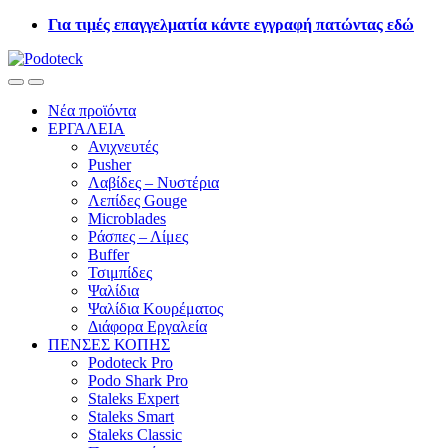
Skip
Skip
Για τιμές επαγγελματία κάντε εγγραφή πατώντας εδώ
to
to
navigation
content
Open
Close
Νέα προϊόντα
ΕΡΓΑΛΕΙΑ
Ανιχνευτές
Pusher
Λαβίδες – Νυστέρια
Λεπίδες Gouge
Microblades
Ράσπες – Λίμες
Buffer
Τσιμπίδες
Ψαλίδια
Ψαλίδια Κουρέματος
Διάφορα Εργαλεία
ΠΕΝΣΕΣ ΚΟΠΗΣ
Podoteck Pro
Podo Shark Pro
Staleks Expert
Staleks Smart
Staleks Classic