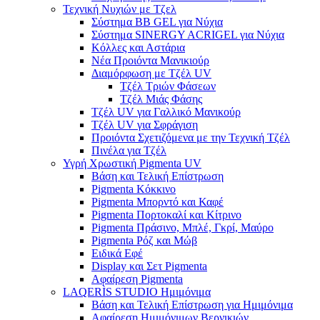
Τεχνική Νυχιών με Τζελ
Σύστημα BB GEL για Νύχια
Σύστημα SINERGY ACRIGEL για Νύχια
Κόλλες και Αστάρια
Νέα Προιόντα Μανικιούρ
Διαμόρφωση με Τζέλ UV
Τζέλ Τριών Φάσεων
Τζέλ Μιάς Φάσης
Τζέλ UV για Γαλλικό Μανικούρ
Τζέλ UV για Σφράγιση
Προιόντα Σχετιζόμενα με την Τεχνική Τζέλ
Πινέλα για Τζέλ
Υγρή Χρωστική Pigmenta UV
Βάση και Τελική Επίστρωση
Pigmenta Κόκκινο
Pigmenta Μπορντό και Καφέ
Pigmenta Πορτοκαλί και Κίτρινο
Pigmenta Πράσινο, Μπλέ, Γκρί, Μαύρο
Pigmenta Ρόζ και Μώβ
Ειδικά Εφέ
Display και Σετ Pigmenta
Αφαίρεση Pigmenta
LAQERÌS STUDIO Ημιμόνιμα
Βάση και Τελική Επίστρωση για Ημιμόνιμα
Αφαίρεση Ημιμόνιμων Βερνικιών