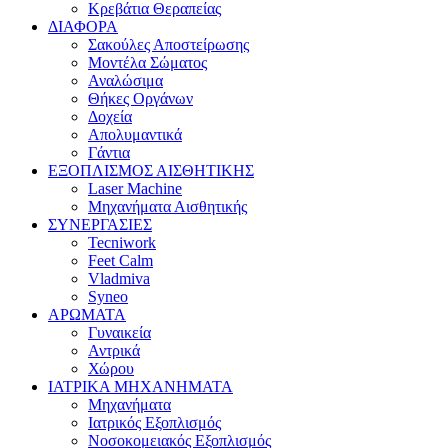
Κρεβάτια Θεραπείας
ΔΙΑΦΟΡΑ
Σακούλες Αποστείρωσης
Μοντέλα Σώματος
Αναλώσιμα
Θήκες Οργάνων
Δοχεία
Απολυμαντικά
Γάντια
ΕΞΟΠΛΙΣΜΟΣ ΑΙΣΘΗΤΙΚΗΣ
Laser Machine
Μηχανήματα Αισθητικής
ΣΥΝΕΡΓΑΣΙΕΣ
Tecniwork
Feet Calm
Vladmiva
Syneo
ΑΡΩΜΑΤΑ
Γυναικεία
Αντρικά
Χώρου
ΙΑΤΡΙΚΑ ΜΗΧΑΝΗΜΑΤΑ
Μηχανήματα
Ιατρικός Εξοπλισμός
Νοσοκομειακός Εξοπλισμός