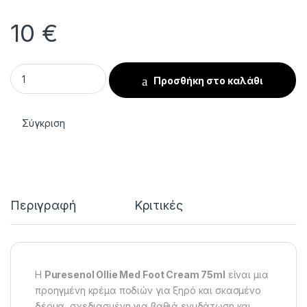
10
€
Κρέμα Ποδιών Puresenol Ollie Med 75ml με Ουρία & Λανολίνη
Προσθήκη στο καλάθι
Σύγκριση
Περιγραφή
Κριτικές
Η
Puresenol Ollie Med Foot Cream 75ml
είναι μια
προηγμένη κρέμα ποδιών για ξηρό και σκασμένο
δέρμα, σχεδιασμένη για βαθιά ενυδάτωση και