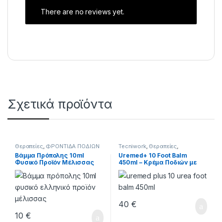
There are no reviews yet.
Σχετικά προϊόντα
Θεραπείες
,
ΦΡΟΝΤΙΔΑ ΠΟΔΙΩΝ
Tecniwork
,
Θεραπείες
,
ΣΥΝΕΡΓΑΣΙΕΣ
,
ΦΡΟΝΤΙΔΑ
Βάμμα Πρόπολης 10ml
Uremed+ 10 Foot Balm
ΠΟΔΙΩΝ
Φυσικό Προϊόν Μέλισσας
450ml – Κρέμα Ποδιών με
30% Περιεκτικότητα
Ουρία 10% για Ξηρό Δέρμα
40
€
10
€