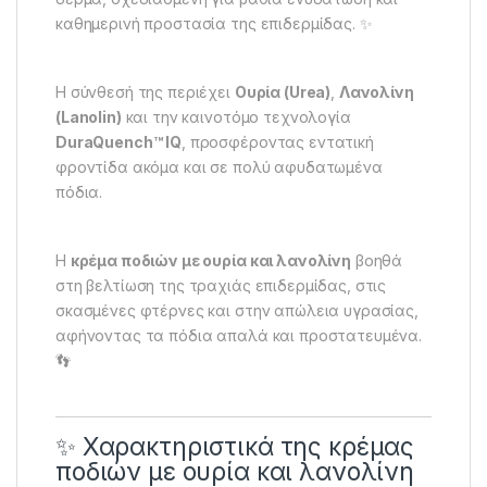
καθημερινή προστασία της επιδερμίδας. ✨
Η σύνθεσή της περιέχει
Ουρία (Urea)
,
Λανολίνη
(Lanolin)
και την καινοτόμο τεχνολογία
DuraQuench™ IQ
, προσφέροντας εντατική
φροντίδα ακόμα και σε πολύ αφυδατωμένα
πόδια.
Η
κρέμα ποδιών με ουρία και λανολίνη
βοηθά
στη βελτίωση της τραχιάς επιδερμίδας, στις
σκασμένες φτέρνες και στην απώλεια υγρασίας,
αφήνοντας τα πόδια απαλά και προστατευμένα.
👣
✨ Χαρακτηριστικά της κρέμας
ποδιών με ουρία και λανολίνη