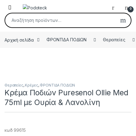
Skip to navigation
Skip to content
Open
0
Αναζήτηση για:
Αρχική σελίδα
ΦΡΟΝΤΙΔΑ ΠΟΔΙΩΝ
Θεραπείες
Θεραπείες
,
Κρέμες
,
ΦΡΟΝΤΙΔΑ ΠΟΔΙΩΝ
Κρέμα Ποδιών Puresenol Ollie Med
75ml με Ουρία & Λανολίνη
κωδ 99615