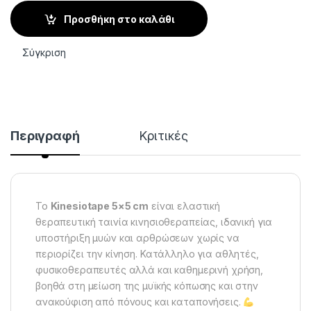
Προσθήκη στο καλάθι
Σύγκριση
Περιγραφή
Κριτικές
Το
Kinesiotape 5×5 cm
είναι ελαστική
θεραπευτική ταινία κινησιοθεραπείας, ιδανική για
υποστήριξη μυών και αρθρώσεων χωρίς να
περιορίζει την κίνηση. Κατάλληλο για αθλητές,
φυσικοθεραπευτές αλλά και καθημερινή χρήση,
βοηθά στη μείωση της μυϊκής κόπωσης και στην
ανακούφιση από πόνους και καταπονήσεις.