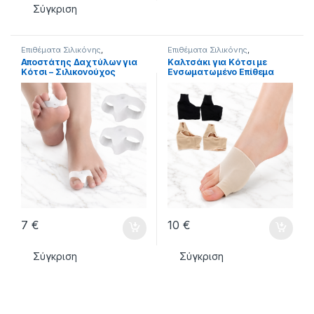
Σύγκριση
Επιθέματα Σιλικόνης
,
Επιθέματα Σιλικόνης
,
ΣΙΛΙΚΟΝΕΣ - ΕΠΙΘΕΜΑΤΑ
ΣΙΛΙΚΟΝΕΣ - ΕΠΙΘΕΜΑΤΑ
Αποστάτης Δαχτύλων για
Καλτσάκι για Κότσι με
Κότσι – Σιλικονούχος
Ενσωματωμένο Επίθεμα
Διαχωριστής Βλαισού
Σιλικόνης – Ανακούφιση &
Μεγάλου Δακτύλου
Προστασία
7
€
10
€
Σύγκριση
Σύγκριση