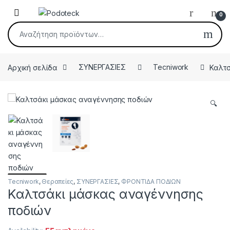
Skip to navigation
Skip to content
Open
0
Αναζήτηση για:
Αρχική σελίδα
ΣΥΝΕΡΓΑΣΙΕΣ
Tecniwork
Καλτσ
🔍
Tecniwork
,
Θεραπείες
,
ΣΥΝΕΡΓΑΣΙΕΣ
,
ΦΡΟΝΤΙΔΑ ΠΟΔΙΩΝ
Καλτσάκι μάσκας αναγέννησης
ποδιών