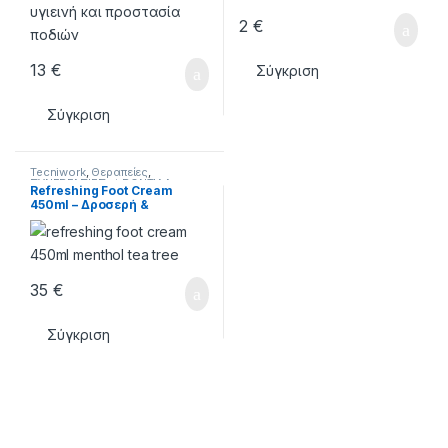
2
€
13
€
Σύγκριση
Σύγκριση
Tecniwork
,
Θεραπείες
,
ΣΥΝΕΡΓΑΣΙΕΣ
,
ΦΡΟΝΤΙΔΑ
Refreshing Foot Cream
ΠΟΔΙΩΝ
450ml – Δροσερή &
Αποσμητική Κρέμα Ποδιών
35
€
Σύγκριση