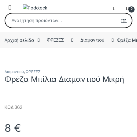
Skip to navigation
Skip to content
Open
0
Αναζήτηση για:
Αρχική σελίδα
ΦΡΕΖΕΣ
Διαμαντιού
Φρέζα Μπ
Διαμαντιού
,
ΦΡΕΖΕΣ
Φρέζα Μπίλια Διαμαντιού Μικρή
ΚΩΔ 362
8
€