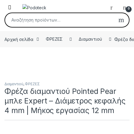
Skip to navigation
Skip to content
Open
0
Αναζήτηση για:
Αρχική σελίδα
ΦΡΕΖΕΣ
Διαμαντιού
Φρέζα δια
Διαμαντιού
,
ΦΡΕΖΕΣ
Φρέζα διαμαντιού Pointed Pear
μπλε Expert – Διάμετρος κεφαλής
4 mm | Μήκος εργασίας 12 mm