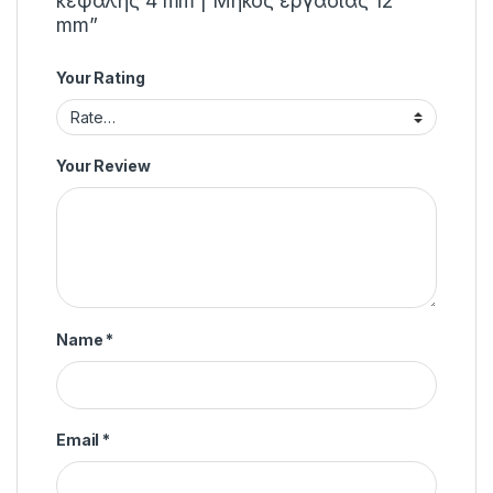
κεφαλής 4 mm | Μήκος εργασίας 12
mm”
Your Rating
Your Review
Name
*
Email
*