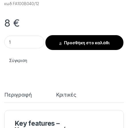
κωδ FA100B040/12
8
€
Φρέζα διαμαντιού Pointed Pear μπλε Expert – Διάμετρος κε
Προσθήκη στο καλάθι
Σύγκριση
Περιγραφή
Κριτικές
Key features –