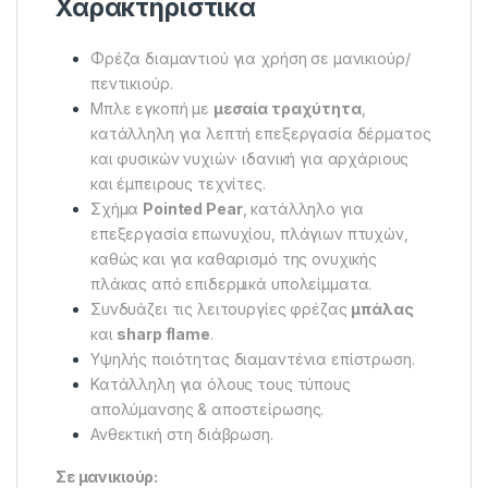
Χαρακτηριστικά
Φρέζα διαμαντιού για χρήση σε μανικιούρ/
πεντικιούρ.
Μπλε εγκοπή με
μεσαία τραχύτητα
,
κατάλληλη για λεπτή επεξεργασία δέρματος
και φυσικών νυχιών· ιδανική για αρχάριους
και έμπειρους τεχνίτες.
Σχήμα
Pointed Pear
, κατάλληλο για
επεξεργασία επωνυχίου, πλάγιων πτυχών,
καθώς και για καθαρισμό της ονυχικής
πλάκας από επιδερμικά υπολείμματα.
Συνδυάζει τις λειτουργίες φρέζας
μπάλας
και
sharp flame
.
Υψηλής ποιότητας διαμαντένια επίστρωση.
Κατάλληλη για όλους τους τύπους
απολύμανσης & αποστείρωσης.
Ανθεκτική στη διάβρωση.
Σε μανικιούρ: