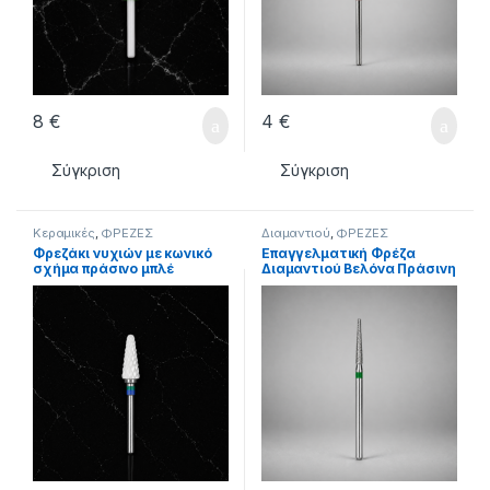
8
€
4
€
Σύγκριση
Σύγκριση
Κεραμικές
,
ΦΡΕΖΕΣ
Διαμαντιού
,
ΦΡΕΖΕΣ
Φρεζάκι νυχιών με κωνικό
Επαγγελματική Φρέζα
σχήμα πράσινο μπλέ
Διαμαντιού Βελόνα Πράσινη