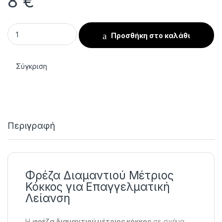
8
€
Βαρελάκι Διαμαντιού Μέτριος Κόκκος quantity
Προσθήκη στο καλάθι
Σύγκριση
Περιγραφή
Φρέζα Διαμαντιού Μέτριος
Κόκκος για Επαγγελματική
Λείανση
Η
φρέζα διαμαντιού μέτριος κόκκος
σε σχήμα