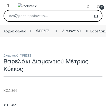
Skip to navigation
Skip to content
Open
0
Αναζήτηση για:
Αρχική σελίδα
ΦΡΕΖΕΣ
Διαμαντιού
Βαρελάκι
Διαμαντιού
,
ΦΡΕΖΕΣ
Βαρελάκι Διαμαντιού Μέτριος
Κόκκος
ΚΩΔ 366