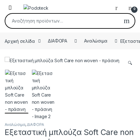
Skip to navigation
Skip to content
Open
0
Αναζήτηση για:
Αρχική σελίδα
ΔΙΑΦΟΡΑ
Αναλώσιμα
Εξεταστι
🔍
Αναλώσιμα
,
ΔΙΑΦΟΡΑ
Εξεταστική μπλούζα Soft Care non