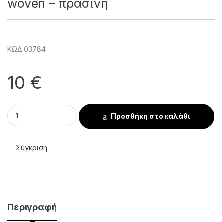
woven – πράσινη
ΚΩΔ 03784
10
€
Εξεταστική μπλούζα Soft Care non woven - πράσινη quantity
Προσθήκη στο καλάθι
Σύγκριση
Περιγραφή