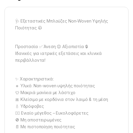
🩺 Εξεταστικές Μπλούζες Non-Woven Υψηλής
Ποιότητας 🧥
Προστασία ✅ Άνεση 😌 Αξιοπιστία 🔒
Ιδανικές για ιατρικές εξετάσεις και κλινικά
περιβάλλοντα!
✨ Χαρακτηριστικά:
🔹 Υλικό: Non-woven υψηλής ποιότητας
👕 Μακριά μανίκια με λάστιχο
🎀 Κλείσιμο με κορδόνια στον λαιμό & τη μέση
💧 Υδρόφοβες
🧑‍⚕️ Ενιαίο μέγεθος – Ευκολοφόρετες
🚫 Μη αποστειρωμένες
📄 Με πιστοποίηση ποιότητας