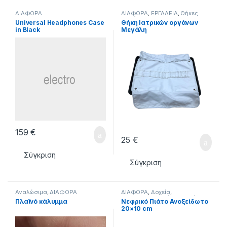
ΔΙΑΦΟΡΑ
ΔΙΑΦΟΡΑ
,
ΕΡΓΑΛΕΙΑ
,
Θήκες
Οργάνων
Universal Headphones Case
Θήκη Ιατρικών οργάνων
in Black
Μεγάλη
159
€
25
€
Σύγκριση
Σύγκριση
Αναλώσιμα
,
ΔΙΑΦΟΡΑ
ΔΙΑΦΟΡΑ
,
Δοχεία
,
ΕΞΟΠΛΙΣΜΟΣ
,
Θήκες Οργάνων
Πλαϊνό κάλυμμα
Νεφρικό Πιάτο Ανοξείδωτο
20×10 cm