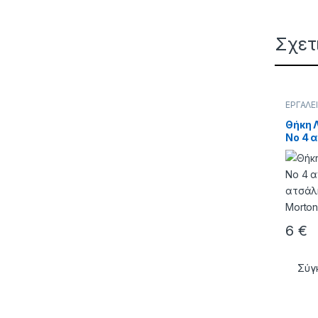
Σχετ
ΕΡΓΑΛΕ
Θήκη 
No 4 
Ατσάλ
6
€
Σύγ