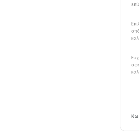
επί
Επι
από
καλ
Ευχ
αφο
καλ
Κωδ