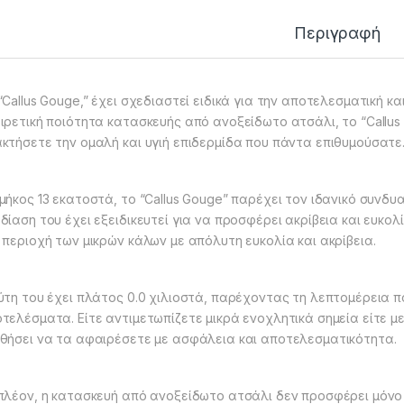
Περιγραφή
“Callus Gouge,” έχει σχεδιαστεί ειδικά για την αποτελεσματική 
ιρετική ποιότητα κατασκευής από ανοξείδωτο ατσάλι, το “Callus
κτήσετε την ομαλή και υγιή επιδερμίδα που πάντα επιθυμούσατε
μήκος 13 εκατοστά, το “Callus Gouge” παρέχει τον ιδανικό συνδυ
δίαση του έχει εξειδικευτεί για να προσφέρει ακρίβεια και ευκο
 περιοχή των μικρών κάλων με απόλυτη ευκολία και ακρίβεια.
ύτη του έχει πλάτος 0.0 χιλιοστά, παρέχοντας τη λεπτομέρεια π
τελέσματα. Είτε αντιμετωπίζετε μικρά ενοχλητικά σημεία είτε μ
θήσει να τα αφαιρέσετε με ασφάλεια και αποτελεσματικότητα.
πλέον, η κατασκευή από ανοξείδωτο ατσάλι δεν προσφέρει μόνο 