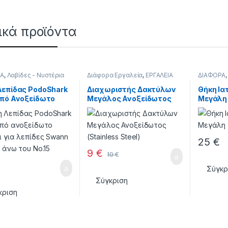
ικά προϊόντα
ΙΑ
,
Λαβίδες - Νυστέρια
Διάφορα Εργαλεία
,
ΕΡΓΑΛΕΙΑ
ΔΙΑΦΟΡΑ
Οργάνων
Λεπίδας PodoShark
Διαχωριστής Δακτύλων
Θήκη Ια
από Ανοξείδωτο
Μεγάλος Ανοξείδωτος
Μεγάλη
ι
(Stainless Steel)
25
€
9
€
10
€
Σύγκρ
Σύγκριση
κριση