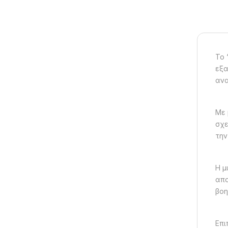
Το 
εξα
ανα
Με 
σχε
την
Η μ
απο
βοη
Επι