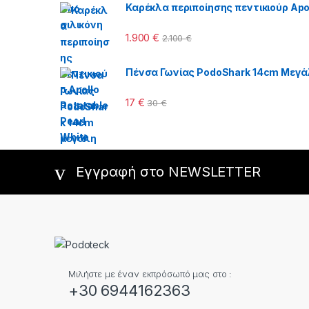
Καρέκλα περιποίησης πεντικιούρ Apol
1.900
€
2.100
€
Πένσα Γωνίας PodoShark 14cm Μεγά
17
€
30
€
Εγγραφή στο NEWSLETTER
Μιλήστε με έναν εκπρόσωπό μας στο :
+30 6944162363