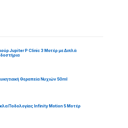
ούρ Jupiter P Clinic 3 Μοτέρ με Διπλά
οδοστήρια
υκητιακή Θεραπεία Νυχιών 50ml
κλα Ποδολογίας Infinity Motion 5 Μοτέρ