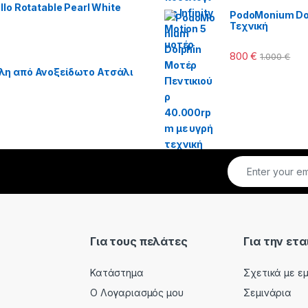
lo Rotatable Pearl White
PodoMonium Dol
Τεχνική
800
€
1.000
€
λη από Ανοξείδωτο Ατσάλι
Για τους πελάτες
Για την ετα
Κατάστημα
Σχετικά με ε
Ο Λογαριασμός μου
Σεμινάρια