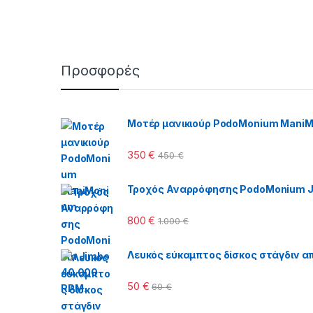
Προσφορές
Μοτέρ μανικιούρ PodoMonium Mani
350
€
450
€
Τροχός Αναρρόφησης PodoMonium J
800
€
1.000
€
Λευκός εύκαμπτος δίσκος στάγδιν απ
50
€
60
€