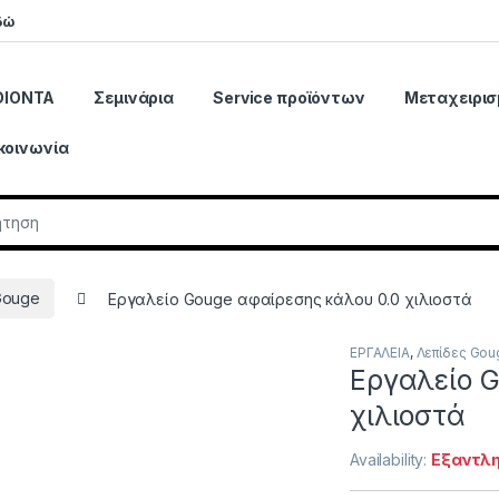
δώ
ΟΙΟΝΤΑ
Σεμινάρια
Service προϊόντων
Μεταχειρισ
κοινωνία
r:
Gouge
Εργαλείο Gouge αφαίρεσης κάλου 0.0 χιλιοστά
ΕΡΓΑΛΕΙΑ
,
Λεπίδες Gou
Εργαλείο G
χιλιοστά
Availability:
Εξαντλ