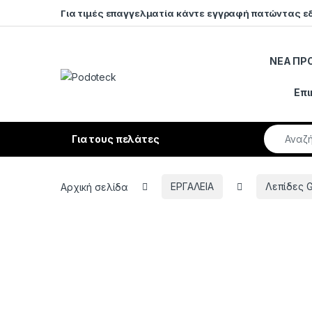
Skip to navigation
Skip to content
Για τιμές επαγγελματία κάντε εγγραφή πατώντας ε
ΝΕΑ ΠΡ
Open
Επι
Search fo
Για τους πελάτες
Αρχική σελίδα
ΕΡΓΑΛΕΙΑ
Λεπίδες 