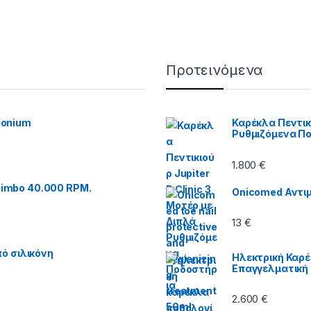
Προτεινόμενα
Monium
Καρέκλα Πεντικι
Ρυθμιζόμενα Π
1.800
€
imbo 40.000 RPM.
Onicomed Αντιμ
13
€
ό σιλικόνη
Ηλεκτρική Καρέ
Επαγγελματική
2.600
€