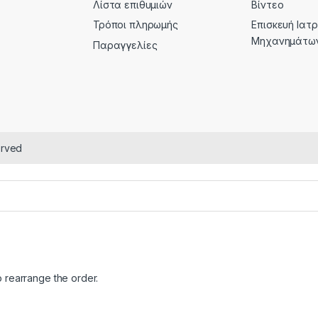
Λίστα επιθυμιών
Βίντεο
Τρόποι πληρωμής
Επισκευή Ιατ
Μηχανημάτω
Παραγγελίες
erved
o rearrange the order.