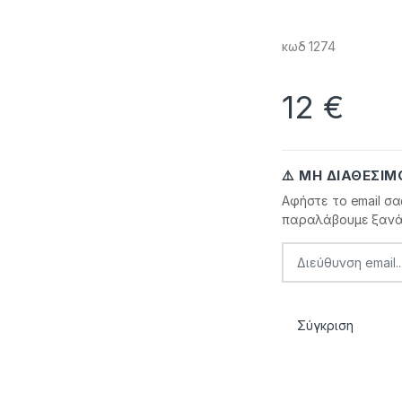
κωδ 1274
12
€
⚠️ ΜΗ ΔΙΑΘΈΣΙΜ
Αφήστε το email σα
παραλάβουμε ξανά
Σύγκριση