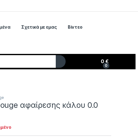
μένα
Σχετικά με εμας
Βίντεο
0
€
0
My Account
ge
ouge αφαίρεσης κάλου 0.0
ημένο