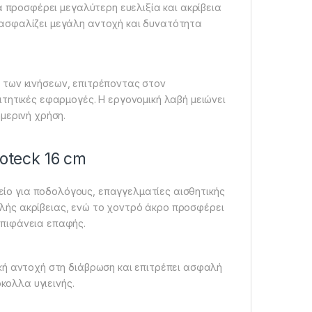
α προσφέρει μεγαλύτερη ευελιξία και ακρίβεια
ξασφαλίζει μεγάλη αντοχή και δυνατότητα
 των κινήσεων, επιτρέποντας στον
τητικές εφαρμογές. Η εργονομική λαβή μειώνει
μερινή χρήση.
oteck 16 cm
ίο για ποδολόγους, επαγγελματίες αισθητικής
ψηλής ακρίβειας, ενώ το χοντρό άκρο προσφέρει
επιφάνεια επαφής.
κή αντοχή στη διάβρωση και επιτρέπει ασφαλή
ολλα υγιεινής.