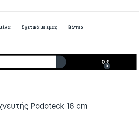
μένα
Σχετικά με εμας
Βίντεο
0
€
0
My Account
χνευτής Podoteck 16 cm