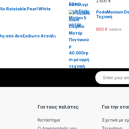
2.600
€
lo Rotatable Pearl White
PodoMonium Dol
Τεχνική
800
€
1.000
€
λη από Ανοξείδωτο Ατσάλι
Για τους πελάτες
Για την ετα
Κατάστημα
Σχετικά με ε
Ο Λογαριασμός μου
Σεμινάρια