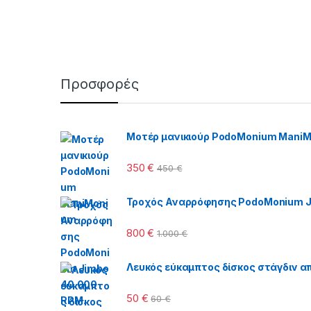
Προσφορές
Μοτέρ μανικιούρ PodoMonium Mani
350
€
450
€
Τροχός Αναρρόφησης PodoMonium J
800
€
1.000
€
Λευκός εύκαμπτος δίσκος στάγδιν απ
50
€
60
€