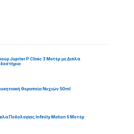
ούρ Jupiter P Clinic 3 Μοτέρ με Διπλά
οδοστήρια
υκητιακή Θεραπεία Νυχιών 50ml
κλα Ποδολογίας Infinity Motion 5 Μοτέρ