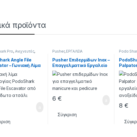
ικά προϊόντα
ark Pro
,
Ανιχνευτές
,
Pusher
,
ΕΡΓΑΛΕΙΑ
Podo Shar
ΙΑ
ΕΡΓΑΛΕΙΑ
ark Angle File
Pusher Επιδερμίδων Inox –
PodoShar
tor – Γωνιακή Λίμα
Επαγγελματικό Εργαλείο
Palpator 
καφέας Ποδολογίας
Manicure & Pedicure
Επαγγελ
m
Ποδολο
6
€
8
€
Σύγκριση
κριση
Σύγκρ