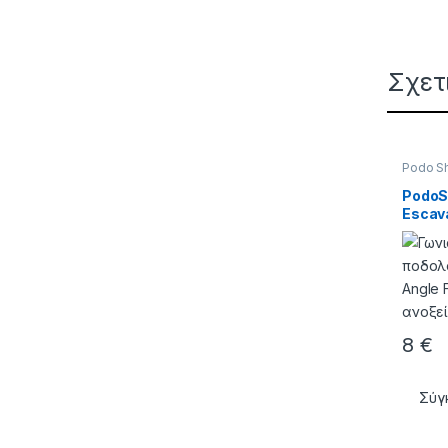
Σχετ
Podo Sh
ΕΡΓΑΛΕ
PodoSh
Escava
& Εκσ
14,2c
8
€
Σύγ