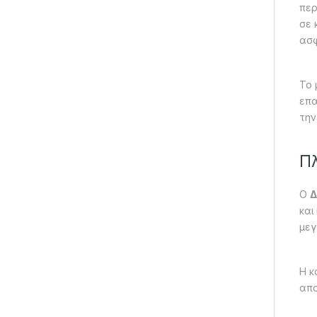
περ
σε 
ασφ
Το 
επα
την
Πλ
Ο
Δ
και
μεγ
Η κ
απο