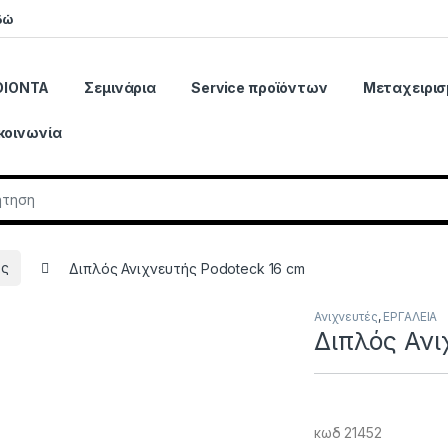
δώ
ΟΙΟΝΤΑ
Σεμινάρια
Service προϊόντων
Μεταχειρισ
κοινωνία
r:
ές
Διπλός Ανιχνευτής Podoteck 16 cm
Ανιχνευτές
,
ΕΡΓΑΛΕΙΑ
Διπλός Ανι
κωδ 21452