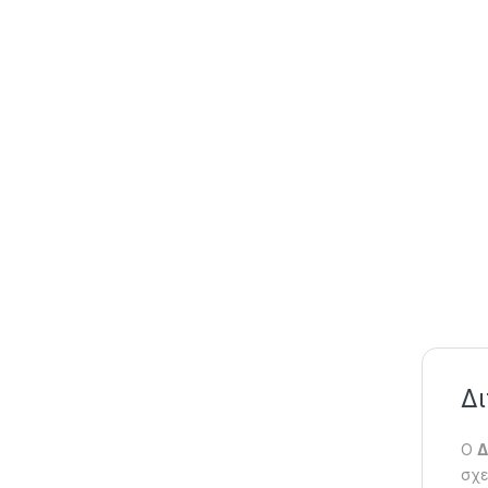
Δι
Ο
Δ
σχε