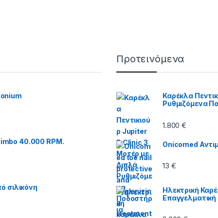
Προτεινόμενα
Monium
Καρέκλα Πεντικι
Ρυθμιζόμενα Π
1.800
€
imbo 40.000 RPM.
Onicomed Αντιμ
13
€
ό σιλικόνη
Ηλεκτρική Καρέ
Επαγγελματική