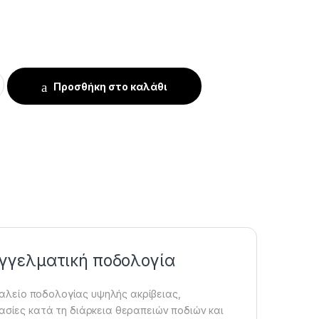
 Podoteck 16 cm quantity
Προσθήκη στο καλάθι
αγγελματική ποδολογία
αλείο ποδολογίας υψηλής ακρίβειας,
γασίες κατά τη διάρκεια θεραπειών ποδιών και