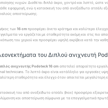
ιποίησης νυχιών. Διαθέτει διπλό άκρο, χοντρό και λεπτό, ώστε ν
κάθε εφαρμογή, ενώ η κατασκευή του από ανοξείδωτο ατσάλι ε
αλούς αποστείρωσης.
μήκος των
16 cm
προσφέρει άνετο κράτημα και καλύτερο έλεγχο
γγελματία να εργάζεται με σταθερότητα ακόμη και στις πιο απαι
 κόπωση του χεριού και προσφέρει υψηλή ακρίβεια κατά την καθη
εονεκτήματα του Διπλού ανιχνευτή Pod
ιπλός ανιχνευτής Podoteck 16 cm
αποτελεί απαραίτητο εργαλε
 nail technicians. Το λεπτό άκρο είναι κατάλληλο για εργασίες υ
αλύτερη σταθερότητα και έλεγχο όταν απαιτείται μεγαλύτερη 
ατασκευή του από ανοξείδωτο ατσάλι (Inox) προσφέρει εξαιρετι
λύμανση και αποστείρωση σύμφωνα με τα επαγγελματικά πρωτόκ