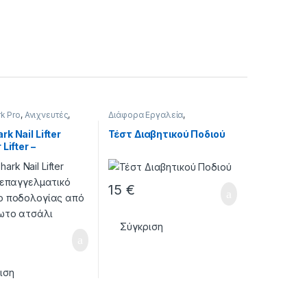
k Pro
,
Ανιχνευτές
,
Διάφορα Εργαλεία
,
ΕΞΟΠΛΙΣΜΟΣ
,
ΕΡΓΑΛΕΙΑ
k Nail Lifter
Τέστ Διαβητικού Ποδιού
Lifter –
ματικό Εργαλείο
γίας
15
€
Σύγκριση
ιση