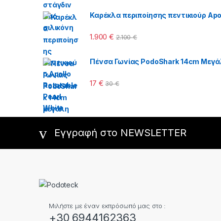
Καρέκλα περιποίησης πεντικιούρ Apol
1.900
€
2.100
€
Πένσα Γωνίας PodoShark 14cm Μεγά
17
€
30
€
Εγγραφή στο NEWSLETTER
Μιλήστε με έναν εκπρόσωπό μας στο :
+30 6944162363