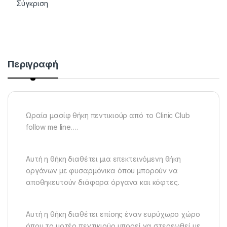
Σύγκριση
Περιγραφή
Ωραία μασίφ θήκη πεντικιούρ από το Clinic Club
follow me line….
Αυτή η θήκη διαθέτει μια επεκτεινόμενη θήκη
οργάνων με φυσαρμόνικα όπου μπορούν να
αποθηκευτούν διάφορα όργανα και κόφτες.
Αυτή η θήκη διαθέτει επίσης έναν ευρύχωρο χώρο
όπου το μοτέρ πεντικιούρ μπορεί να στερεωθεί με