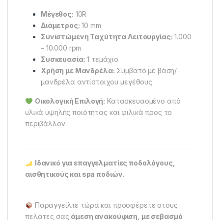
Μέγεθος:
10R
Διάμετρος:
10 mm
Συνιστώμενη Ταχύτητα Λειτουργίας:
1.000
– 10.000 rpm
Συσκευασία:
1 τεμάχιο
Χρήση με Μανδρέλα:
Συμβατό με βάση/
μανδρέλα αντίστοιχου μεγέθους
Οικολογική Επιλογή:
Κατασκευασμένο από
υλικά υψηλής ποιότητας και φιλικά προς το
περιβάλλον.
Ιδανικό για επαγγελματίες ποδολόγους,
αισθητικούς και spa ποδιών.
Παραγγείλτε τώρα και προσφέρετε στους
πελάτες σας
άμεση ανακούφιση, με σεβασμό